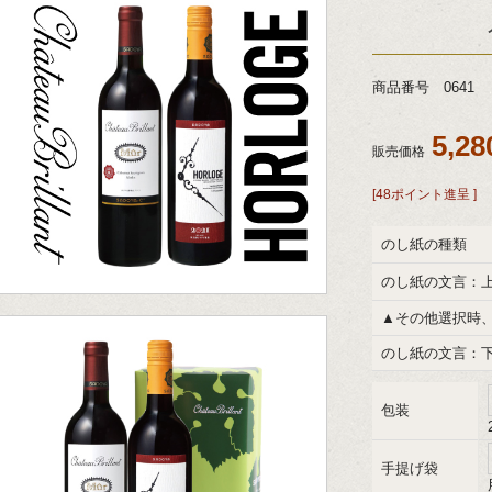
商品番号 0641
5,2
販売価格
[48ポイント進呈 ]
のし紙の種類
のし紙の文言：
▲その他選択時
のし紙の文言：
包装
手提げ袋