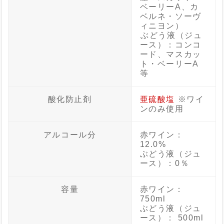
ベーリーA、カ
ベルネ・ソーヴ
ィニヨン）
ぶどう液（ジュ
ース）：コンコ
ード、マスカッ
ト・ベーリーA
等
酸化防止剤
亜硫酸塩
※ワイ
ンのみ使用
アルコール分
赤ワイン：
12.0%
ぶどう液（ジュ
ース）：0％
容量
赤ワイン：
750ml
ぶどう液（ジュ
ース）： 500ml