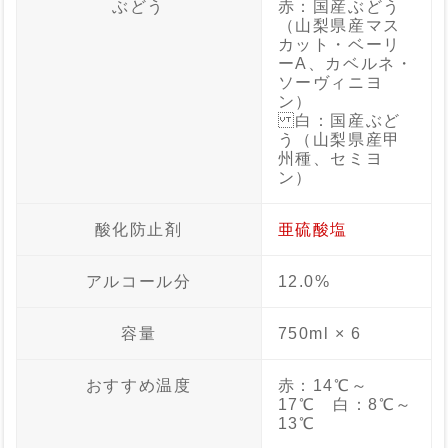
ぶどう
赤：国産ぶどう
（山梨県産マス
カット・ベーリ
ーA、カベルネ・
ソーヴィニヨ
ン）
白：国産ぶど
う（山梨県産甲
州種、セミヨ
ン）
酸化防止剤
亜硫酸塩
アルコール分
12.0%
容量
750ml × 6
おすすめ温度
赤：14℃～
17℃ 白：8℃～
13℃