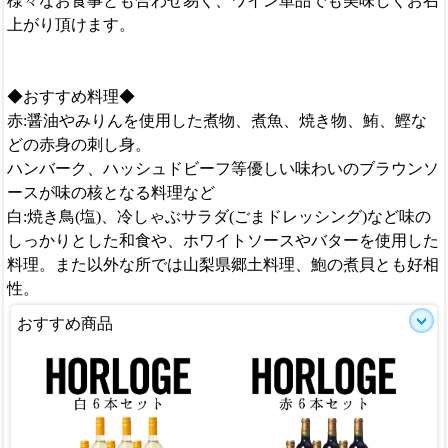
様々なお食事とも合わせ易く、ワイン単品でも美味しくお召
上がり頂けます。
◆おすすめ料理◆
赤:醤油やみりんを使用した煮物、煮魚、焼き物、鮪、鰹な
どの赤身の刺し身。
ハンバーク、ハッシュドビーフ等優しい味わいのブラウンソ
ースが味の核となる料理など
白:焼き鳥(塩)、冷しゃぶサラダ(ごまドレッシング)など味の
しっかりとした和食や、ホワイトソースやバターを使用した
料理。また以外な所では山梨県郷土料理、鮑の煮貝とも好相
性。
おすすめ商品