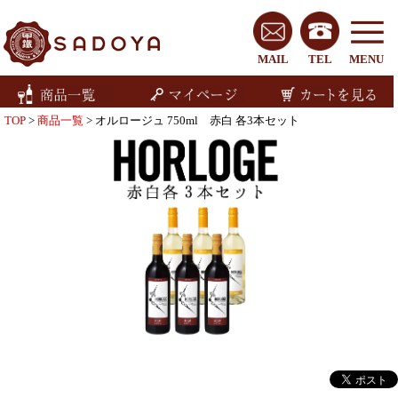
MAIL
TEL
MENU
TOP
>
商品一覧
> オルロージュ 750ml 赤白 各3本セット