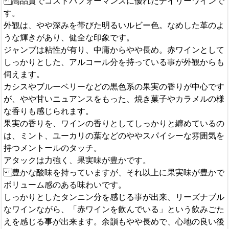
高品質でコストパフォーマンスに優れたデイリーワインで
す。
外観は、やや深みを帯びた明るいルビー色。なめした革のよ
うな輝きがあり、健全な印象です。
ジャンブは粘性が有り、中庸からやや長め。赤ワインとして
しっかりとした、アルコール分を持っている事が外観からも
伺えます。
カシスやブルーベリーなどの黒色系の果実の香りが中心です
が、やや甘いニュアンスをもった、焼き菓子やカラメルの様
な香りも感じられます。
果実の香りを、ワインの香りとしてしっかりと纏めているの
は、ミント、ユーカリの葉などのややスパイシーな雰囲気を
持つメントールのタッチ。
アタックは力強く、果実味が豊かです。
豊かな酸味を持っていますが、それ以上に果実味が豊かで
ボリューム感のある味わいです。
しっかりとしたタンニン分を感じる事が出来、リーズナブル
なワインながら、「赤ワインを飲んでいる」という飲みごた
えを感じる事が出来ます。余韻もやや長めで、心地の良い後