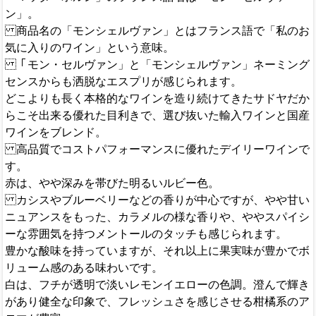
ン」。
商品名の「モンシェルヴァン」とはフランス語で「私のお
気に入りのワイン」という意味。
「モン・セルヴァン」と「モンシェルヴァン」ネーミング
センスからも洒脱なエスプリが感じられます。
どこよりも長く本格的なワインを造り続けてきたサドヤだか
らこそ出来る優れた目利きで、選び抜いた輸入ワインと国産
ワインをブレンド。
高品質でコストパフォーマンスに優れたデイリーワインで
す。
赤は、やや深みを帯びた明るいルビー色。
カシスやブルーベリーなどの香りが中心ですが、やや甘い
ニュアンスをもった、カラメルの様な香りや、ややスパイシ
ーな雰囲気を持つメントールのタッチも感じられます。
豊かな酸味を持っていますが、それ以上に果実味が豊かでボ
リューム感のある味わいです。
白は、フチが透明で淡いレモンイエローの色調。澄んで輝き
があり健全な印象で、フレッシュさを感じさせる柑橘系のア