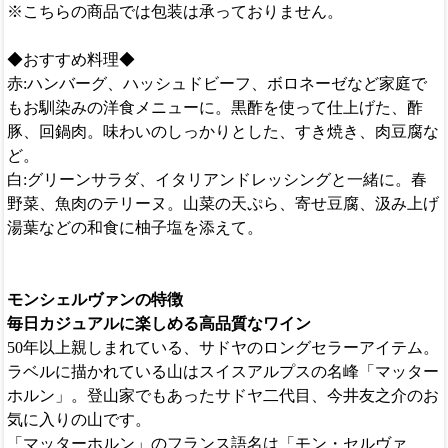
※こちらの商品では包装は承っておりません。
◆おすすめ料理◆
赤:ハンバーグ、ハッシュドビーフ、ボロネーゼなど家庭で
もお馴染みの洋食メニューに。黒酢を使って仕上げた、酢
豚、回鍋肉。味わいのしっかりとした、すき焼き、肉豆腐な
ど。
白:グリーンサラダ、イタリアンドレッシングと一緒に。春
野菜、魚肉のテリーヌ。山菜の天ぷら、寄せ豆腐、汲み上げ
湯葉などの和食に柚子塩を添えて。
モンシェルヴァンの特徴
毎日カジュアルに楽しめる高品質なワイン
50年以上親しまれている、サドヤのロングセラーアイテム。
ラベルに描かれている山はスイスアルプスの名峰「マッター
ホルン」。登山家でもあったサドヤ二代目、今井友之介のお
気に入りの山です。
「マッターホルン」のフランス語名は「モン・セルヴァ