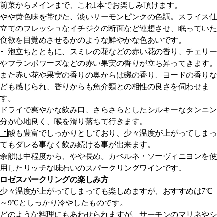
前菜からメインまで、これ1本でお楽しみ頂けます。
やや黄色味を帯びた、淡いサーモンピンクの色調。スライス仕
立てのフレッシュなイチジクの断面など連想させ、眠っていた
食欲を目覚めさせるかのような鮮やかな色あいです。
泡立ちとともに、スミレの花などの赤い花の香り、チェリー
やフランボワーズなどの赤い果実の香りが立ち昇ってきます。
また赤い花や果実の香りの奥からは磯の香り、ヨードの香りな
ども感じられ、香りからも魚介類との相性の良さを伺わせま
す。
ドライで爽やかな飲み口、さらさらとしたシルキーなタンニン
分が心地良く、喉を滑り落ちて行きます。
酸も豊富でしっかりとしており、少々温度が上がってしまっ
てもダレる事なく飲み続ける事が出来ます。
余韻は中程度から、やや長め。カベルネ・ソーヴィニヨンを使
用したリッチな味わいのスパークリングワインです。
ロゼスパークリングの楽しみ方
少々温度が上がってしまっても楽しめますが、おすすめは7℃
～9℃としっかり冷やしたものです。
どのような料理にもあわせられますが、サーモンのマリネやシ