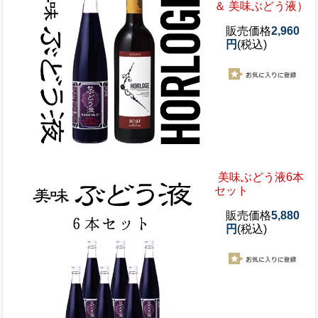
＆ 美味ぶどう液）
販売価格
2,960
円
(税込)
美味ぶどう液6本
セット
販売価格
5,880
円
(税込)