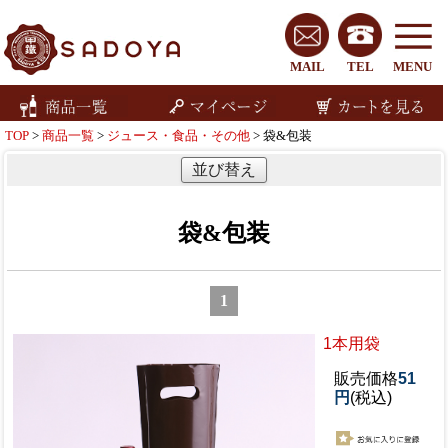
MAIL
TEL
MENU
TOP
>
商品一覧
>
ジュース・食品・その他
> 袋&包装
並び替え
袋&包装
1
1本用袋
販売価格
51
円
(税込)