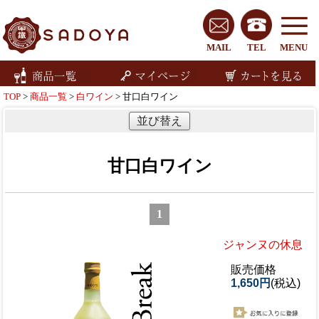
MAIL
TEL
MENU
TOP
>
商品一覧
>
白ワイン
> 甘口白ワイン
並び替え
甘口白ワイン
1
ジャンヌの休息
販売価格
1,650円
(税込)