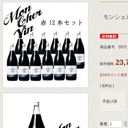
モンシェ
商品番号 0372
23
販売価格
[216ポイント進呈 
[ 送料込 ]
手提げ袋
数量