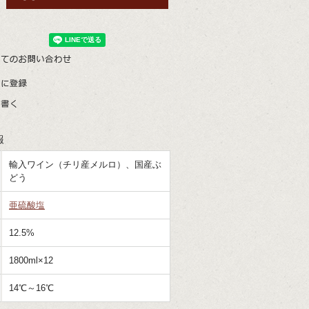
報
輸入ワイン（チリ産メルロ）、国産ぶ
どう
亜硫酸塩
12.5%
1800ml×12
14℃～16℃