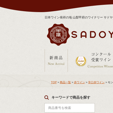
日本ワイン発祥の地 山梨甲府のワイナリー サド
TOP
>
商品一覧
>
赤ワイン
>
辛口赤ワイン
> モ
キーワードで商品を探す