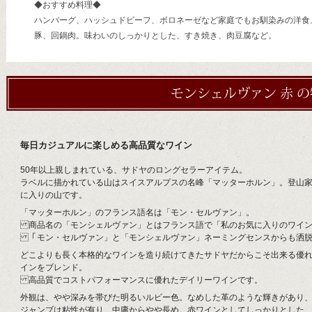
◆おすすめ料理◆
ハンバーグ、ハッシュドビーフ、ボロネーゼなど家庭でもお馴染みの洋食
豚、回鍋肉。味わいのしっかりとした、すき焼き、肉豆腐など。
毎日カジュアルに楽しめる高品質なワイン
50年以上親しまれている、サドヤのロングセラーアイテム。
ラベルに描かれている山はスイスアルプスの名峰「マッターホルン」。登山
に入りの山です。
「マッターホルン」のフランス語名は「モン・セルヴァン」。
商品名の「モンシェルヴァン」とはフランス語で「私のお気に入りのワイン
「モン・セルヴァン」と「モンシェルヴァン」ネーミングセンスからも洒脱
どこよりも長く本格的なワインを造り続けてきたサドヤだからこそ出来る優
インをブレンド。
高品質でコストパフォーマンスに優れたデイリーワインです。
外観は、やや深みを帯びた明るいルビー色。なめした革のような輝きがあり
ジャンブは粘性が有り、中庸からやや長め。赤ワインとしてしっかりとした