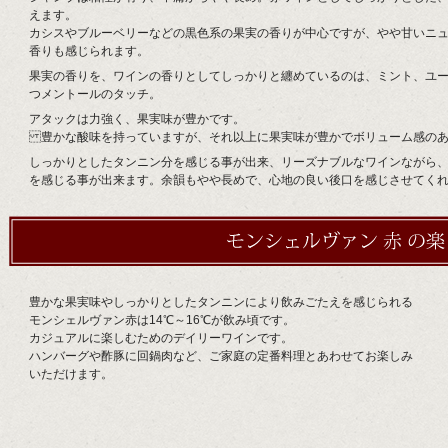
えます。
カシスやブルーベリーなどの黒色系の果実の香りが中心ですが、やや甘いニ
香りも感じられます。
果実の香りを、ワインの香りとしてしっかりと纏めているのは、ミント、ユ
つメントールのタッチ。
アタックは力強く、果実味が豊かです。
豊かな酸味を持っていますが、それ以上に果実味が豊かでボリューム感のあ
しっかりとしたタンニン分を感じる事が出来、リーズナブルなワインながら
を感じる事が出来ます。余韻もやや長めで、心地の良い後口を感じさせてく
豊かな果実味やしっかりとしたタンニンにより飲みごたえを感じられる
モンシェルヴァン赤は14℃～16℃が飲み頃です。
カジュアルに楽しむためのデイリーワインです。
ハンバーグや酢豚に回鍋肉など、ご家庭の定番料理とあわせてお楽しみ
いただけます。