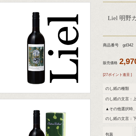
Liel 
商品番号 gd342
2,9
販売価格
[27ポイント進呈 ]
のし紙の種類
のし紙の文言：
▲その他選択時
のし紙の文言：
包装