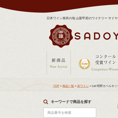
日本ワイン発祥の地 山梨甲府のワイナリー サド
TOP
>
商品一覧
>
赤ワイン
> Liel 明野カベル
キーワードで商品を探す