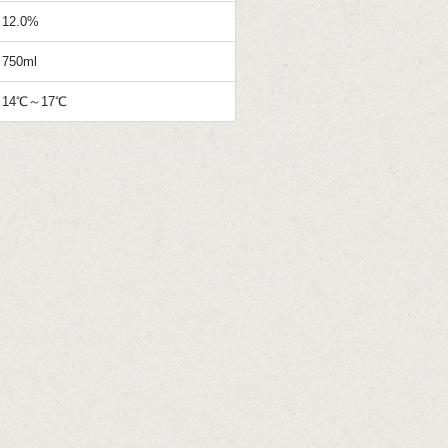
12.0%
750ml
14℃～17℃