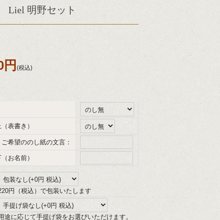
Liel 明野セット
40円
(税込)
上（表書き）
、ご希望ののし紙の文言：
下（お名前）
220円（税込）で包装いたします
用途に応じて手提げ袋をお選びいただけます。