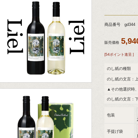
商品番号 gd344
5,9
販売価格
[54ポイント進呈 ]
のし紙の種類
のし紙の文言：
▲その他選択時
のし紙の文言：
包装
手提げ袋