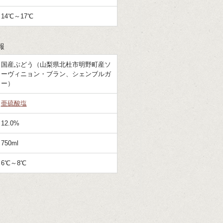
14℃～17℃
報
国産ぶどう（山梨県北杜市明野町産ソ
ーヴィニョン・ブラン、シェンブルガ
ー）
亜硫酸塩
12.0%
750ml
6℃～8℃