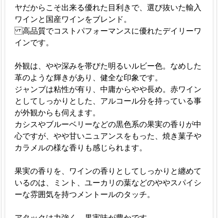
ヤだからこそ出来る優れた目利きで、選び抜いた輸入
ワインと国産ワインをブレンド。
高品質でコストパフォーマンスに優れたデイリーワ
インです。
外観は、やや深みを帯びた明るいルビー色。なめした
革のような輝きがあり、健全な印象です。
ジャンブは粘性が有り、中庸からやや長め。赤ワイン
としてしっかりとした、アルコール分を持っている事
が外観からも伺えます。
カシスやブルーベリーなどの黒色系の果実の香りが中
心ですが、やや甘いニュアンスをもった、焼き菓子や
カラメルの様な香りも感じられます。
果実の香りを、ワインの香りとしてしっかりと纏めて
いるのは、ミント、ユーカリの葉などのややスパイシ
ーな雰囲気を持つメントールのタッチ。
アタックは力強く、果実味が豊かです。