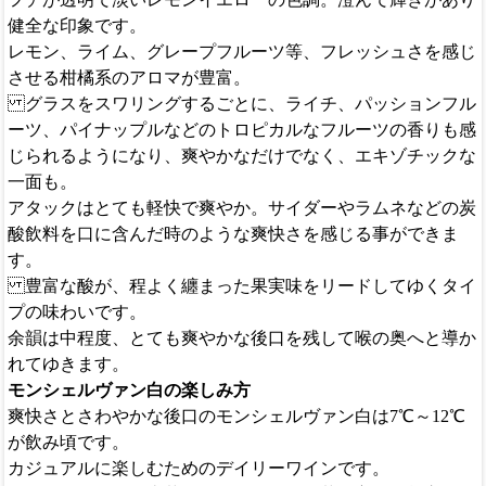
健全な印象です。
レモン、ライム、グレープフルーツ等、フレッシュさを感じ
させる柑橘系のアロマが豊富。
グラスをスワリングするごとに、ライチ、パッションフル
ーツ、パイナップルなどのトロピカルなフルーツの香りも感
じられるようになり、爽やかなだけでなく、エキゾチックな
一面も。
アタックはとても軽快で爽やか。サイダーやラムネなどの炭
酸飲料を口に含んだ時のような爽快さを感じる事ができま
す。
豊富な酸が、程よく纏まった果実味をリードしてゆくタイ
プの味わいです。
余韻は中程度、とても爽やかな後口を残して喉の奥へと導か
れてゆきます。
モンシェルヴァン白の楽しみ方
爽快さとさわやかな後口のモンシェルヴァン白は7℃～12℃
が飲み頃です。
カジュアルに楽しむためのデイリーワインです。