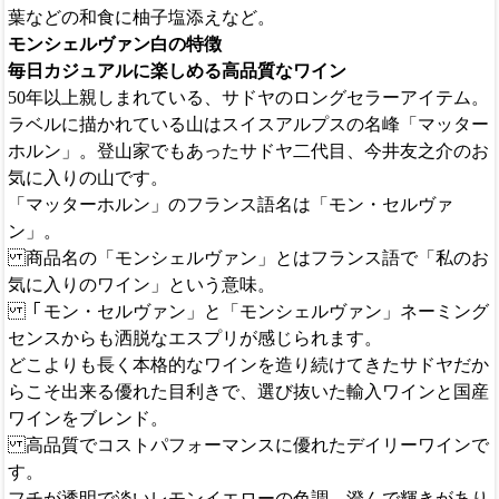
葉などの和食に柚子塩添えなど。
モンシェルヴァン白の特徴
毎日カジュアルに楽しめる高品質なワイン
50年以上親しまれている、サドヤのロングセラーアイテム。
ラベルに描かれている山はスイスアルプスの名峰「マッター
ホルン」。登山家でもあったサドヤ二代目、今井友之介のお
気に入りの山です。
「マッターホルン」のフランス語名は「モン・セルヴァ
ン」。
商品名の「モンシェルヴァン」とはフランス語で「私のお
気に入りのワイン」という意味。
「モン・セルヴァン」と「モンシェルヴァン」ネーミング
センスからも洒脱なエスプリが感じられます。
どこよりも長く本格的なワインを造り続けてきたサドヤだか
らこそ出来る優れた目利きで、選び抜いた輸入ワインと国産
ワインをブレンド。
高品質でコストパフォーマンスに優れたデイリーワインで
す。
フチが透明で淡いレモンイエローの色調。澄んで輝きがあり