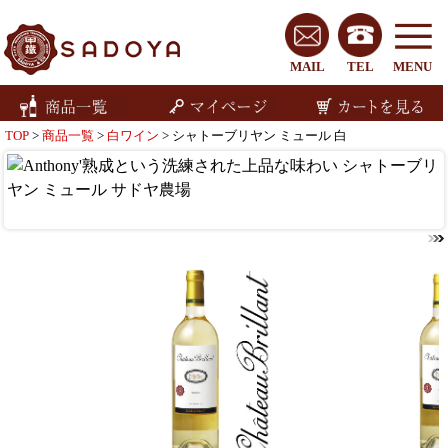
MAIL
TEL
MENU
TOP
>
商品一覧
>
白ワイン
> シャトーブリヤン ミュール 白