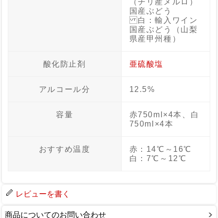
（チリ産メルロ）
国産ぶどう
白：輸入ワイン
国産ぶどう（山梨
県産甲州種）
酸化防止剤
亜硫酸塩
アルコール分
12.5%
容量
赤750ml×4本、白
750ml×4本
おすすめ温度
赤：14℃～16℃
白：7℃～12℃
レビューを書く
商品についてのお問い合わせ