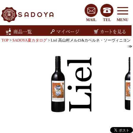
MAIL
TEL
MENU
TOP
>
SADOYA夏カタログ
> Liel 高山村メルロ&カベルネ・ソーヴィニヨン