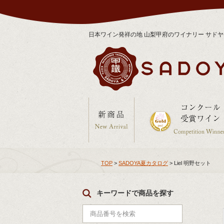
日本ワイン発祥の地 山梨甲府のワイナリー サド
TOP
>
SADOYA夏カタログ
> Liel 明野セット
キーワードで商品を探す