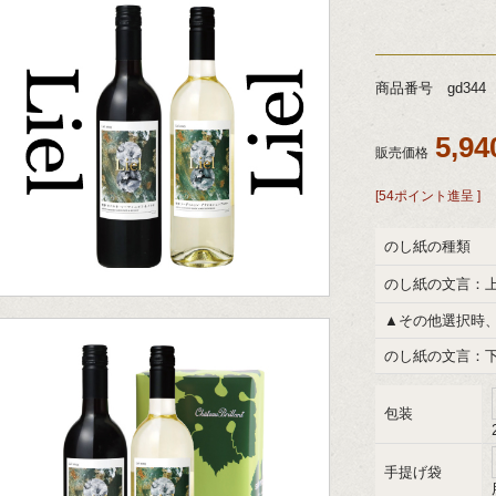
商品番号 gd344
5,9
販売価格
[54ポイント進呈 ]
のし紙の種類
のし紙の文言：
▲その他選択時
のし紙の文言：
包装
手提げ袋