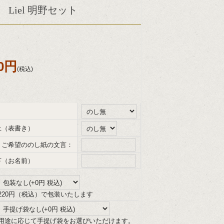
Liel 明野セット
40円
(税込)
上（表書き）
、ご希望ののし紙の文言：
下（お名前）
220円（税込）で包装いたします
用途に応じて手提げ袋をお選びいただけます。