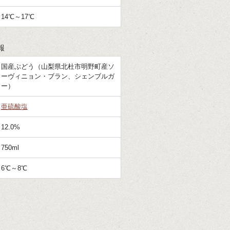
14℃～17℃
報
国産ぶどう（山梨県北杜市明野町産ソ
ーヴィニョン・ブラン、シェンブルガ
ー）
亜硫酸塩
12.0%
750ml
6℃～8℃