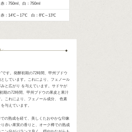
赤：750ml、白：750ml
赤：14℃～17℃ 白：8℃～13℃
”です。発酵初期の72時間、甲州ブドウ
的としています。これにより、フェノール
みと広がり を与えています。サドヤが
初期の72時間、甲州ブドウの果皮と果汁
。これにより、フェノール成分、 色素
 を与えています。
樽での熟成を経て、美しくたおやかな印象
せり赤い果実の香りと、オーク樽での熟成
ンニン分がバランス良く、穏やかながらも