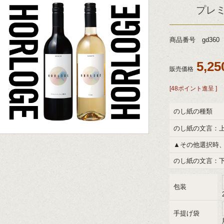
プレ
商品番号 gd360
5,2
販売価格
[48ポイント進呈 ]
のし紙の種類
のし紙の文言：
▲その他選択時
のし紙の文言：
包装
手提げ袋