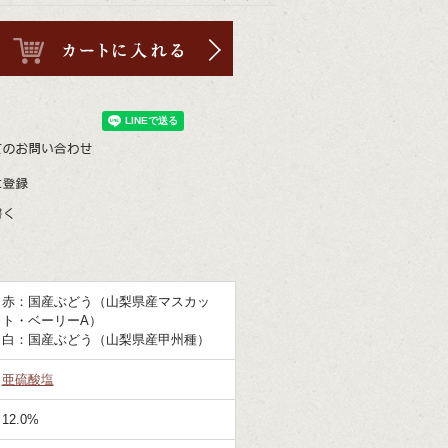
赤：国産ぶどう（山梨県産マスカッ
ト・ベーリーA）
白：国産ぶどう（山梨県産甲州種）
亜硫酸塩
12.0%