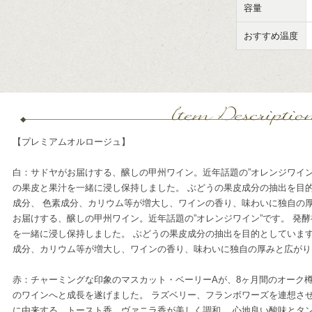
容量
おすすめ温度
【プレミアムオルロージュ】
白：サドヤがお届けする、醸しの甲州ワイン。近年話題の”オレンジワイン
の果皮と果汁を一緒に浸し保持しました。 ぶどうの果皮成分の抽出を目
成分、 色素成分、カリウム等が増大し、ワインの香り、味わいに独自の厚
お届けする、醸しの甲州ワイン。近年話題の”オレンジワイン”です。 発酵
を一緒に浸し保持しました。 ぶどうの果皮成分の抽出を目的としています
成分、カリウム等が増大し、ワインの香り、味わいに独自の厚みと広がり
赤：チャーミングな印象のマスカット・ベーリーAが、8ヶ月間のオーク
のワインへと成長を遂げました。 ラズベリー、フランボワーズを連想さ
に由来する、トースト香、ヴァニラ香が美しく調和。 心地良い酸味とタ