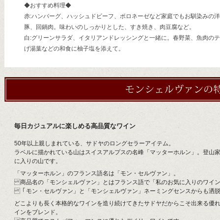
◆おすすめ料理◆
赤:ハンバーグ、ハッシュドビーフ、ボロネーゼなど家庭でもお馴染みの
豚、回鍋肉。味わいのしっかりとした、すき焼き、肉豆腐など。
白:グリーンサラダ、イタリアンドレッシングと一緒に。春野菜、魚肉の
げ湯葉などの和食に柚子塩を添えて。
毎日カジュアルに楽しめる高品質なワイン
50年以上親しまれている、サドヤのロングセラーアイテム。
ラベルに描かれている山はスイスアルプスの名峰「マッターホルン」。登山
に入りの山です。
「マッターホルン」のフランス語名は「モン・セルヴァン」。
商品名の「モンシェルヴァン」とはフランス語で「私のお気に入りのワイン
「モン・セルヴァン」と「モンシェルヴァン」ネーミングセンスからも洒脱
どこよりも長く本格的なワインを造り続けてきたサドヤだからこそ出来る優
インをブレンド。