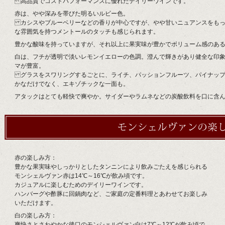
高品質でコストパフォーマンスに優れたデイリーワインです。
赤は、やや深みを帯びた明るいルビー色。
カシスやブルーベリーなどの香りが中心ですが、やや甘いニュアンスをもっ
な雰囲気を持つメントールのタッチも感じられます。
豊かな酸味を持っていますが、それ以上に果実味が豊かでボリューム感のあ
白は、フチが透明で淡いレモンイエローの色調。澄んで輝きがあり健全な印
マが豊富。
グラスをスワリングするごとに、ライチ、パッションフルーツ、パイナップ
かなだけでなく、エキゾチックな一面も。
アタックはとても軽快で爽やか。サイダーやラムネなどの炭酸飲料を口に含
赤の楽しみ方：
豊かな果実味やしっかりとしたタンニンにより飲みごたえを感じられる
モンシェルヴァン赤は14℃～16℃が飲み頃です。
カジュアルに楽しむためのデイリーワインです。
ハンバーグや酢豚に回鍋肉など、ご家庭の定番料理とあわせてお楽しみ
いただけます。
白の楽しみ方：
爽快さとさわやかな後口のモンシェルヴァン白は7℃～12℃が飲み頃で