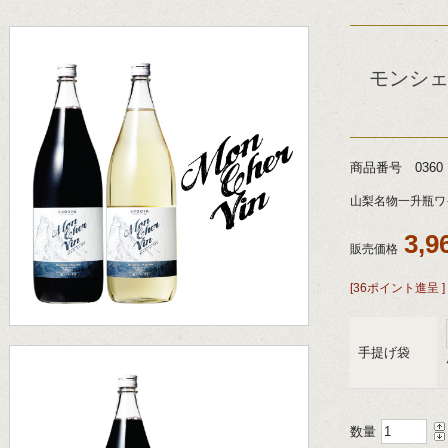
モンシェル
商品番号 0360
山梨名物一升瓶ワ
3,
販売価格
[36ポイント進呈 ]
手提げ袋
数量