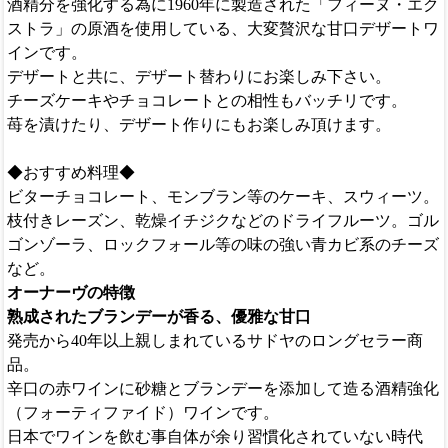
酒精分を強化する為に1960年に製造された「フィーヌ・エク
ストラ」の原酒を使用している、大変贅沢な甘口デザートワ
インです。
デザートと共に、デザート替わりにお楽しみ下さい。
チーズケーキやチョコレートとの相性もバッチリです。
苺を漬けたり、デザート作りにもお楽しみ頂けます。
◆おすすめ料理◆
ビターチョコレート、モンブラン等のケーキ、スウィーツ。
枝付きレーズン、乾燥イチジクなどのドライフルーツ。ゴル
ゴンゾーラ、ロックフォール等の味の強い青カビ系のチーズ
など。
オーナーヴの特徴
熟成されたブランデーが香る、優雅な甘口
発売から40年以上親しまれているサドヤのロングセラー商
品。
辛口の赤ワインに砂糖とブランデーを添加して造る酒精強化
（フォーティファイド）ワインです。
日本でワインを飲む事自体が余り習慣化されていない時代