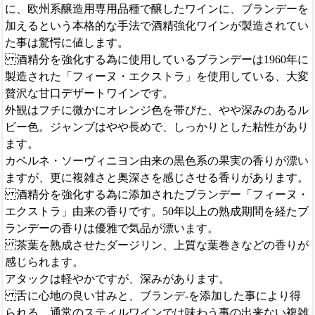
に、欧州系醸造用専用品種で醸したワインに、ブランデーを
加えるという本格的な手法で酒精強化ワインが製造されてい
た事は驚愕に値します。
酒精分を強化する為に使用しているブランデーは1960年に
製造された「フィーヌ・エクストラ」を使用している、大変
贅沢な甘口デザートワインです。
外観はフチに微かにオレンジ色を帯びた、やや深みのあるル
ビー色。ジャンブはやや長めで、しっかりとした粘性があり
ます。
カベルネ・ソーヴィニヨン由来の黒色系の果実の香りが漂い
ますが、更に複雑さと奥深さを感じさせる香りがあります。
酒精分を強化する為に添加されたブランデー「フィーヌ・
エクストラ」由来の香りです。50年以上の熟成期間を経たブ
ランデーの香りは優雅で気品が漂います。
茶葉を熟成させたダージリン、上質な葉巻きなどの香りが
感じられます。
アタックは軽やかですが、深みがあります。
舌に心地の良い甘みと、ブランデ-を添加した事により得
られる、通常のスティルワインでは味わう事の出来ない複雑