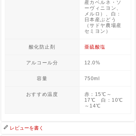
産カベルネ・ソ
ーヴィニヨン、
メルロ）、白：
日本産ぶどう
（サドヤ農場産
セミヨン）
酸化防止剤
亜硫酸塩
アルコール分
12.0%
容量
750ml
おすすめ温度
赤：15℃～
17℃ 白：10℃
～14℃
レビューを書く