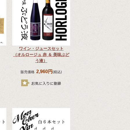
ワイン・ジュースセット
（オルロージュ 赤 ＆ 美味ぶど
う液）
2,960円
販売価格
(税込)