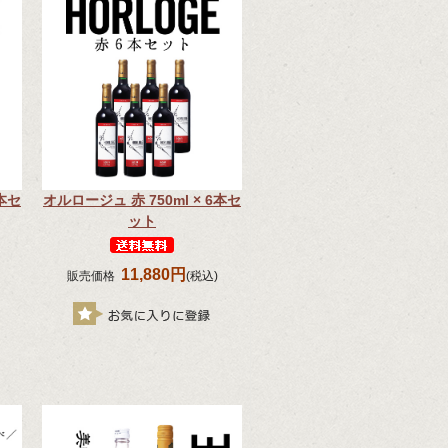
6本セ
オルロージュ 赤 750ml × 6本セ
ット
11,880円
販売価格
(税込)