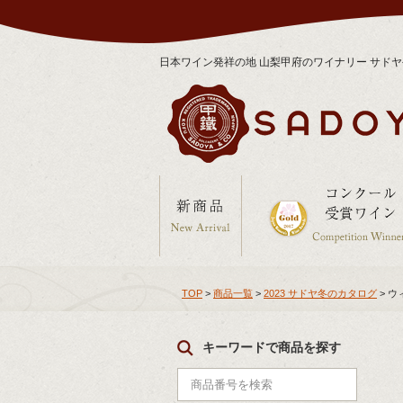
日本ワイン発祥の地 山梨甲府のワイナリー サド
TOP
>
商品一覧
>
2023 サドヤ冬のカタログ
> 
キーワードで商品を探す