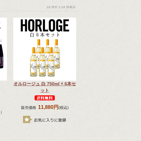
19 件中 1-19 件表示
オルロージュ 白 750ml × 6本セ
ット
11,880円
販売価格
(税込)
定）