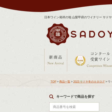
日本ワイン発祥の地 山梨甲府のワイナリー サド
TOP
>
商品一覧
>
2023 サドヤ冬のカタログ
> 
キーワードで商品を探す