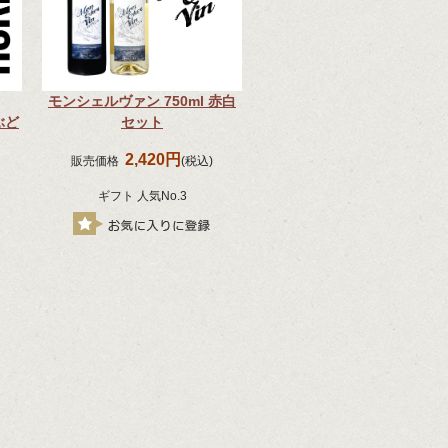
モンシェルヴァン 750ml 赤白
ぶど
セット
2,420円
販売価格
(税込)
ギフト 人気No.3