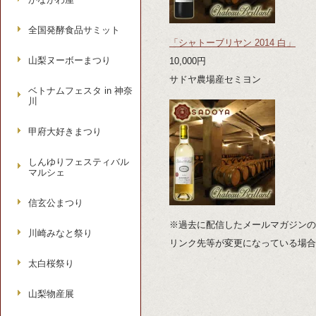
全国発酵食品サミット
「シャトーブリヤン 2014 白」
山梨ヌーボーまつり
10,000円
サドヤ農場産セミヨン
ベトナムフェスタ in 神奈
川
甲府大好きまつり
しんゆりフェスティバル
マルシェ
信玄公まつり
※過去に配信したメールマガジンの
川崎みなと祭り
リンク先等が変更になっている場合
太白桜祭り
山梨物産展