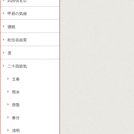
武田信玄公
甲府の気候
酒税
松任谷由実
雪
二十四節気
立春
雨水
啓蟄
春分
清明