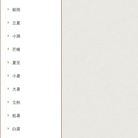
穀雨
立夏
小満
芒種
夏至
小暑
大暑
立秋
処暑
白露