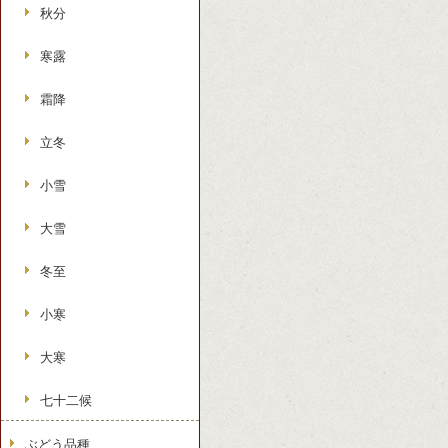
秋分
寒露
霜降
立冬
小雪
大雪
冬至
小寒
大寒
七十二候
ぶどう品種