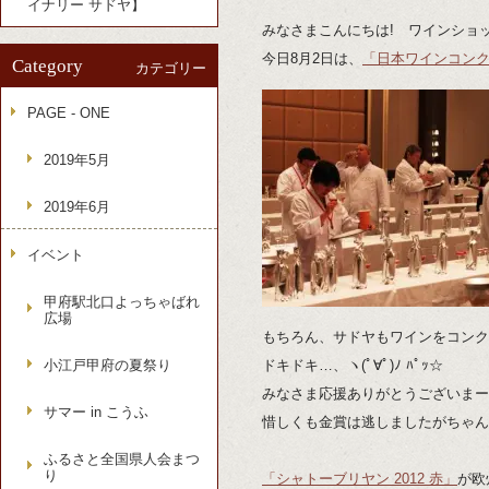
イナリー サドヤ】
みなさまこんにちは! ワインショッ
今日8月2日は、
「日本ワインコンクー
Category
カテゴリー
PAGE - ONE
2019年5月
2019年6月
イベント
甲府駅北口よっちゃばれ
広場
もちろん、サドヤもワインをコンク
小江戸甲府の夏祭り
ドキドキ…、ヽ(ﾟ∀ﾟ)ﾉ ﾊﾟｯ☆
みなさま応援ありがとうございまー
サマー in こうふ
惜しくも金賞は逃しましたがちゃん
ふるさと全国県人会まつ
り
「シャトーブリヤン 2012 赤」
が欧