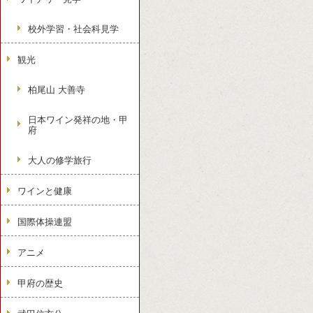
校外学習・社会科見学
観光
柏尾山 大善寺
日本ワイン発祥の地・甲
府
大人の修学旅行
ワインと健康
国際体操連盟
アニメ
甲府の歴史