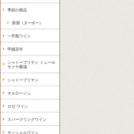
季節の商品
新酒（ヌーボー）
一升瓶ワイン
甲鐵百年
シャトーブリヤン ミュール
サドヤ農場
シャトーブリヤン
オルロージュ
ロゼ ワイン
スパークリングワイン
モンシェルヴァン