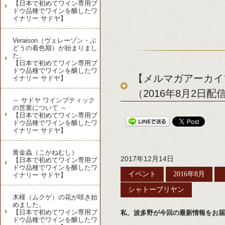
【日本で初めてワイン専用ブ
ドウ品種でワインを醸したワ
イナリー サドヤ】
Veraison（ヴェレーゾン・ぶ
どうの着色期）が始まりまし
た。
【日本で初めてワイン専用ブ
ドウ品種でワインを醸したワ
【メルマガアーカイブ
イナリー サドヤ】
（2016年8月2日配
～ サドヤ ワインブティック
の営業について ～
【日本で初めてワイン専用ブ
ドウ品種でワインを醸したワ
イナリー サドヤ】
黄金蟲（こがねむし）
2017年12月14日
【日本で初めてワイン専用ブ
ドウ品種でワインを醸したワ
イベント
2016年8月
イナリー サドヤ】
シャトーブリヤン
木槿（ムクゲ）の花が咲き始
めました。
【日本で初めてワイン専用ブ
私、波多野が今回の最新情報をお届
ドウ品種でワインを醸したワ