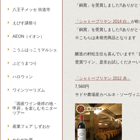
「銅賞」を受賞しました!!ありがとうご
八王子メッセ 街道市
「シャトーブリヤン 2014 白」
が欧
えびす講祭り
「銅賞」を受賞しました!!ありがとうご
AEON（イオン）
※こちらは未発売商品となります m(_
こうふはっこうマルシェ
醸造の村松主任も喜んでいます!!「
受賞ワイン、是非お試しくださーい
ぶどうまつり
ハロウィン
「シャトーブリヤン 2012 赤」
7,560円
ワインツーリズム
サドヤ農場産カベルネ・ソーヴィニ
「国産ワイン発祥の地・
甲府」を楽しむモニター
ツアー
産業フェア しずおか
かながわ屋