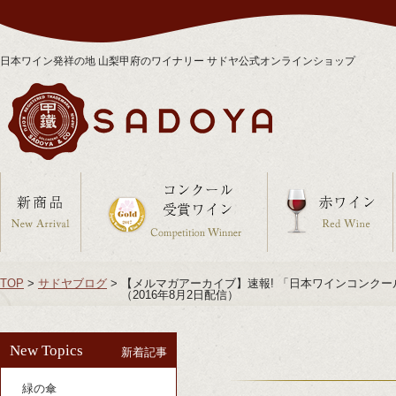
日本ワイン発祥の地 山梨甲府のワイナリー サドヤ公式オンラインショップ
TOP
>
サドヤブログ
>
【メルマガアーカイブ】速報! 「日本ワインコンクール 
（2016年8月2日配信）
New Topics
新着記事
緑の傘