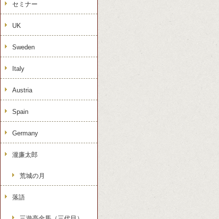
セミナー
UK
Sweden
Italy
Austria
Spain
Germany
瀧廉太郎
荒城の月
落語
三遊亭金馬（三代目）