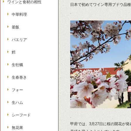
ワインと食材の相性
日本で初めてワイン専用ブドウ品種
.
中華料理
釜飯
パエリア
鱈
生牡蠣
生春巻き
フォー
生ハム
シーフード
.
甲府では、3月27日に桜の開花が
無花果