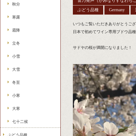
雷乃発声（かみなりすなわち
秋分
ぶどう品種
Germany
寒露
いつもご覧いただきありがとうござ
霜降
日本で初めてワイン専用ブドウ品種
立冬
サドヤの桜が満開になりました！
小雪
大雪
冬至
小寒
大寒
七十二候
ぶどう品種