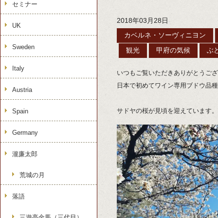
セミナー
2018年03月28日
UK
カベルネ・ソーヴィニヨン
Sweden
観光
甲府の気候
ぶ
Italy
いつもご覧いただきありがとうござ
日本で初めてワイン専用ブドウ品種
Austria
サドヤの桜が見頃を迎えています。
Spain
Germany
瀧廉太郎
荒城の月
落語
三遊亭金馬（三代目）