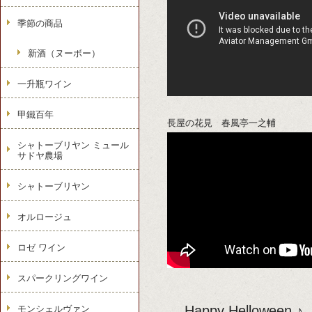
季節の商品
新酒（ヌーボー）
一升瓶ワイン
甲鐵百年
長屋の花見 春風亭一之輔
シャトーブリヤン ミュール
サドヤ農場
シャトーブリヤン
オルロージュ
ロゼ ワイン
スパークリングワイン
Happy Helloween ♪
モンシェルヴァン