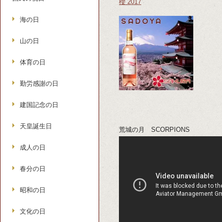
櫻 2017
海の日
山の日
体育の日
勤労感謝の日
建国記念の日
天皇誕生日
荒城の月 SCORPIONS
成人の日
春分の日
昭和の日
文化の日