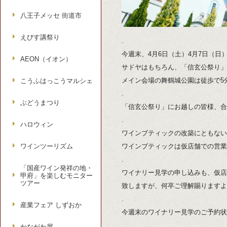
八王子メッセ 街道市
えびす講祭り
.
今週末、4月6日（土）4月7日（日
AEON（イオン）
サドヤはもちろん、「信玄公祭り」
メイン会場の舞鶴城公園は徒歩で5
こうふはっこうマルシェ
.
ぶどうまつり
「信玄公祭り」にお越しの皆様、合
.
ハロウィン
ワインブティックの改築にともない、
ワインツーリズム
ワインブティックは仮店舗での営業
.
「国産ワイン発祥の地・
ワイナリー見学の申し込みも、仮店
甲府」を楽しむモニター
ツアー
致しますが、何卒ご理解賜りますよ
.
産業フェア しずおか
今週末のワイナリー見学のご予約状
.
かながわ屋