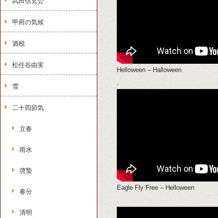
武田信玄公
甲府の気候
酒税
松任谷由実
Helloween – Halloween
.
雪
二十四節気
立春
雨水
啓蟄
Eagle Fly Free – Helloween
春分
.
清明