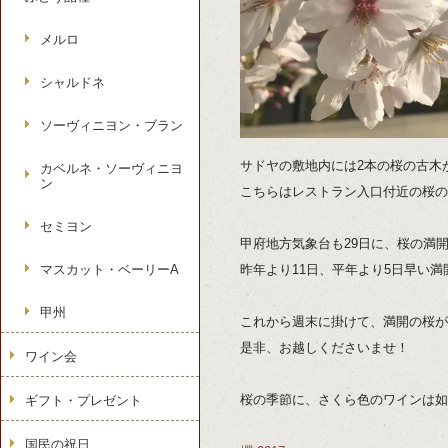
メルロ
シャルドネ
ソーヴィニヨン・ブラン
サドヤの敷地内には2本の桜の古木
カベルネ・ソーヴィニヨ
ン
こちらはレストラン入口付近の桜の
セミヨン
甲府地方気象台も29日に、桜の満
マスカット・ベーリーA
昨年より11日、平年より5日早い
甲州
これから週末に掛けて、満開の桜が
是非、お越しくださいませ！
ワイン会
桜の季節に、さくら色のワインは如
ギフト・プレゼント
国民の祝日