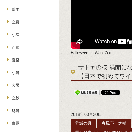
穀雨
立夏
小満
芒種
Helloween – I Want Out
夏至
サドヤの桜 満開に
小暑
【日本で初めてワイ
大暑
立秋
処暑
2018年03月30日
白露
荒城の月
春風亭一之輔