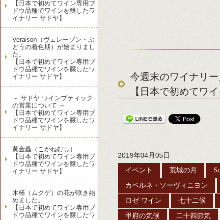
【日本で初めてワイン専用ブ
ドウ品種でワインを醸したワ
イナリー サドヤ】
Veraison（ヴェレーゾン・ぶ
どうの着色期）が始まりまし
た。
【日本で初めてワイン専用ブ
ドウ品種でワインを醸したワ
今週末のワイナリー見
イナリー サドヤ】
【日本で初めてワイ
～ サドヤ ワインブティック
の営業について ～
【日本で初めてワイン専用ブ
ドウ品種でワインを醸したワ
イナリー サドヤ】
黄金蟲（こがねむし）
2019年04月05日
【日本で初めてワイン専用ブ
ドウ品種でワインを醸したワ
イベント
荒城の月
Sc
イナリー サドヤ】
カベルネ・ソーヴィニヨン
木槿（ムクゲ）の花が咲き始
めました。
ロゼ ワイン
七十二候
【日本で初めてワイン専用ブ
ドウ品種でワインを醸したワ
甲府の気候
二十四節気