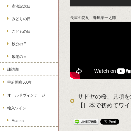
憲法記念日
長屋の花見 春風亭一之輔
みどりの日
こどもの日
秋分の日
敬老の日
諏訪湖
甲府開府500年
オールドヴィンテージ
サドヤの桜、見頃を
【日本で初めてワイ
輸入ワイン
Austria