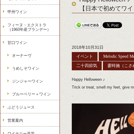
【日本で初めてワイ
甲州ワイン
フィーヌ・エクストラ
（1960年産ブランデー）
甘口ワイン
2018年10月31日
オーナーヴ
イベント
Melodic Speed Me
二十四節気
霎時施（こさ
うめしそワイン
Happy Helloween ♪
ジンジャーワイン
Trick or treat, smell my feet, give 
ブルーベリー＋ワイン
.
ぶどうジュース
営業案内
ワイナリー見学