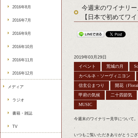
今週末のワイナリー見
2016年8月
【日本で初めてワイ
2016年7月
2016年9月
2016年10月
2019年03月29日
2016年11月
イベント
荒城の月
Sc
2016年12月
カベルネ・ソーヴィニヨン
信玄公まつり
開花（Florai
メディア
甲府の気候
二十四節気
ラジオ
MUSIC
書籍・雑誌
今週末のワイナリー見学について。
TV
.
いつもご覧いただきありがとうござ