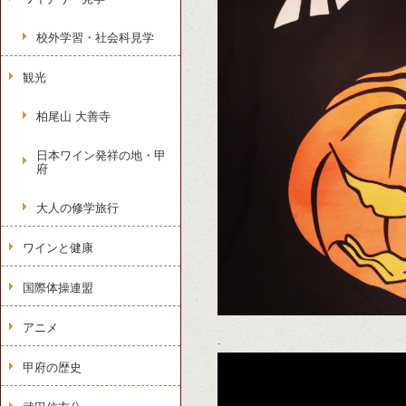
校外学習・社会科見学
観光
柏尾山 大善寺
日本ワイン発祥の地・甲
府
大人の修学旅行
ワインと健康
国際体操連盟
アニメ
.
甲府の歴史