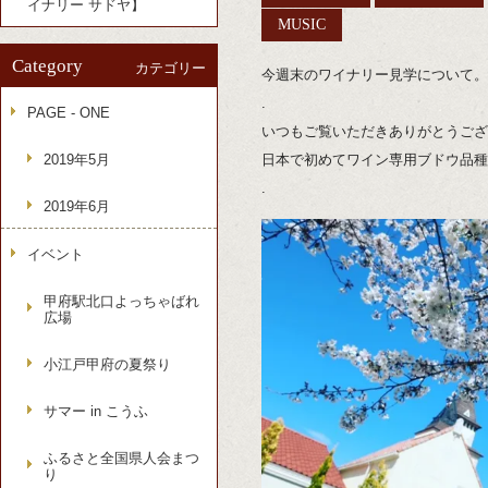
イナリー サドヤ】
MUSIC
Category
カテゴリー
今週末のワイナリー見学について。
.
PAGE - ONE
いつもご覧いただきありがとうござ
2019年5月
日本で初めてワイン専用ブドウ品種
.
2019年6月
イベント
甲府駅北口よっちゃばれ
広場
小江戸甲府の夏祭り
サマー in こうふ
ふるさと全国県人会まつ
り