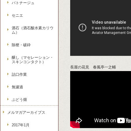
バトナージュ
セニエ
酒石（酒石酸水素カリウ
ム）
除梗・破砕
醸し（マセレーション・
スキンコンタクト）
長屋の花見 春風亭一之輔
詰口作業
無濾過
ぶどう畑
メルマガアーカイブス
2017年1月