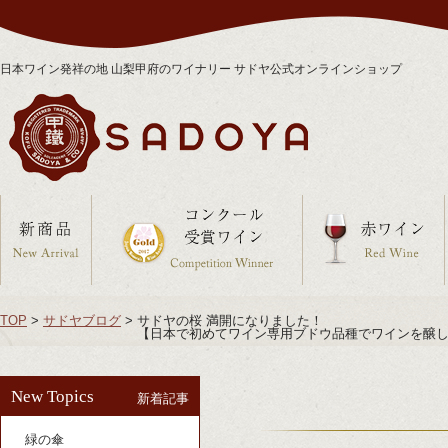
日本ワイン発祥の地 山梨甲府のワイナリー サドヤ公式オンラインショップ
TOP
>
サドヤブログ
>
サドヤの桜 満開になりました！
【日本で初めてワイン専用ブドウ品種でワインを醸し
New Topics
新着記事
緑の傘