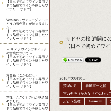
【日本で初めてワイン専用ブ
ドウ品種でワインを醸したワ
イナリー サドヤ】
Veraison（ヴェレーゾン・ぶ
どうの着色期）が始まりまし
た。
【日本で初めてワイン専用ブ
ドウ品種でワインを醸したワ
サドヤの桜 満開に
イナリー サドヤ】
【日本で初めてワイ
～ サドヤ ワインブティック
の営業について ～
【日本で初めてワイン専用ブ
ドウ品種でワインを醸したワ
イナリー サドヤ】
黄金蟲（こがねむし）
2018年03月30日
【日本で初めてワイン専用ブ
ドウ品種でワインを醸したワ
荒城の月
春風亭一之輔
イナリー サドヤ】
雷乃発声（かみなりすなわち
木槿（ムクゲ）の花が咲き始
めました。
ぶどう品種
Germany
【日本で初めてワイン専用ブ
ドウ品種でワインを醸したワ