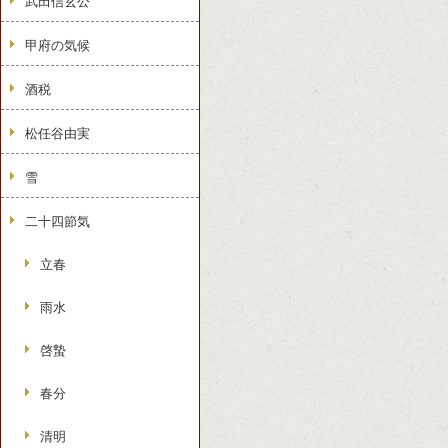
武田信玄公
甲府の気候
酒税
松任谷由実
雪
二十四節気
立春
雨水
啓蟄
春分
清明