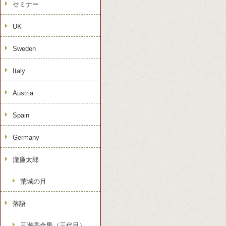
セミナー
UK
Sweden
Italy
Austria
Spain
Germany
瀧廉太郎
荒城の月
落語
三遊亭金馬（三代目）