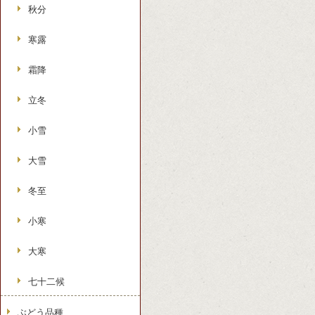
秋分
寒露
霜降
立冬
小雪
大雪
冬至
小寒
大寒
七十二候
ぶどう品種