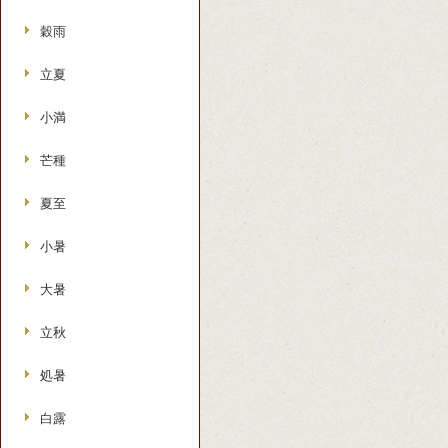
穀雨
立夏
小満
芒種
夏至
小暑
大暑
立秋
処暑
白露