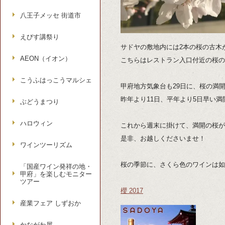
八王子メッセ 街道市
えびす講祭り
サドヤの敷地内には2本の桜の古木
AEON（イオン）
こちらはレストラン入口付近の桜の
こうふはっこうマルシェ
甲府地方気象台も29日に、桜の満
昨年より11日、平年より5日早い
ぶどうまつり
ハロウィン
これから週末に掛けて、満開の桜が
是非、お越しくださいませ！
ワインツーリズム
桜の季節に、さくら色のワインは如
「国産ワイン発祥の地・
甲府」を楽しむモニター
ツアー
櫻 2017
産業フェア しずおか
かながわ屋