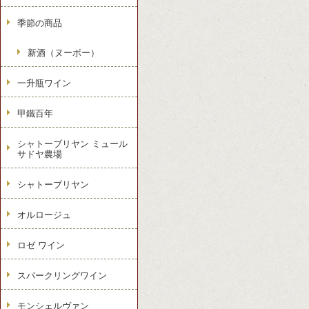
季節の商品
新酒（ヌーボー）
一升瓶ワイン
甲鐵百年
シャトーブリヤン ミュール
サドヤ農場
シャトーブリヤン
オルロージュ
ロゼ ワイン
スパークリングワイン
モンシェルヴァン