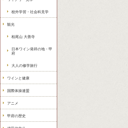
校外学習・社会科見学
観光
柏尾山 大善寺
日本ワイン発祥の地・甲
府
大人の修学旅行
ワインと健康
国際体操連盟
アニメ
甲府の歴史