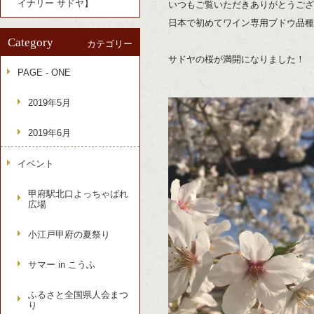
イナリー サドヤ】
いつもご覧いただきありがとうござ
日本で初めてワイン専用ブドウ品種
Category
カテゴリー
サドヤの桜が満開になりました！
PAGE - ONE
2019年5月
2019年6月
イベント
甲府駅北口よっちゃばれ
広場
小江戸甲府の夏祭り
サマー in こうふ
ふるさと全国県人会まつ
り