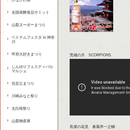
全国発酵食品サミット
山梨ヌーボーまつり
ベトナムフェスタ in 神奈
川
甲府大好きまつり
荒城の月 SCORPIONS
しんゆりフェスティバル
マルシェ
信玄公まつり
川崎みなと祭り
太白桜祭り
山梨物産展
長屋の花見 春風亭一之輔