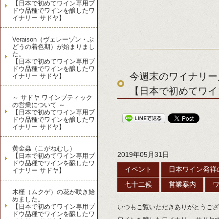
【日本で初めてワイン専用ブ
ドウ品種でワインを醸したワ
イナリー サドヤ】
Veraison（ヴェレーゾン・ぶ
どうの着色期）が始まりまし
た。
【日本で初めてワイン専用ブ
ドウ品種でワインを醸したワ
今週末のワイナリー見
イナリー サドヤ】
【日本で初めてワイ
～ サドヤ ワインブティック
の営業について ～
【日本で初めてワイン専用ブ
ドウ品種でワインを醸したワ
イナリー サドヤ】
黄金蟲（こがねむし）
2019年05月31日
【日本で初めてワイン専用ブ
ドウ品種でワインを醸したワ
イベント
日本ワイン発祥
イナリー サドヤ】
七十二候
営業案内
木槿（ムクゲ）の花が咲き始
めました。
【日本で初めてワイン専用ブ
いつもご覧いただきありがとうござ
ドウ品種でワインを醸したワ