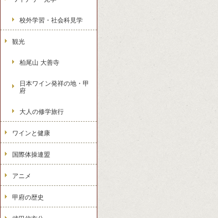
校外学習・社会科見学
観光
柏尾山 大善寺
日本ワイン発祥の地・甲
府
大人の修学旅行
ワインと健康
国際体操連盟
アニメ
甲府の歴史