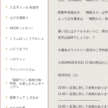
.
八王子メッセ 街道市
関東甲信地方の、「梅雨入り」は平
えびす講祭り
よっては今週末は、「梅雨入り」前
.
AEON（イオン）
暑い日にはクールスポットに、雨の
見学は如何でしょうか…？
こうふはっこうマルシェ
.
ぶどうまつり
今週末のワイナリー見学のご予約状
.
ハロウィン
※2019年05月31日 17:00の時
.
ワインツーリズム
06月01日（土）
「国産ワイン発祥の地・
.
甲府」を楽しむモニター
ツアー
10:00 ○ 定員に対して余裕があり
11:00 ○ 定員に対して余裕があり
産業フェア しずおか
—————————————–
13:00 ○ 定員に対して余裕があり
かながわ屋