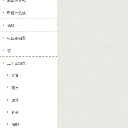
武田信玄公
甲府の気候
酒税
松任谷由実
雪
二十四節気
立春
雨水
啓蟄
春分
清明