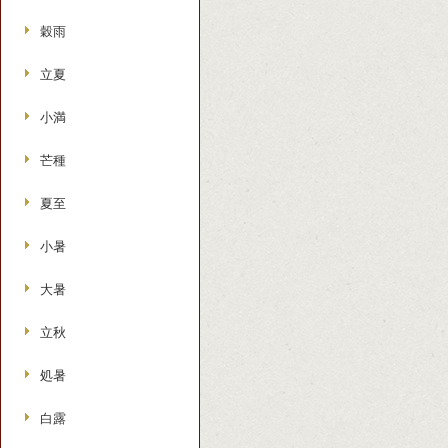
穀雨
立夏
小満
芒種
夏至
小暑
大暑
立秋
処暑
白露