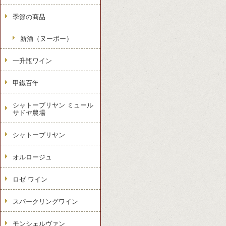
季節の商品
新酒（ヌーボー）
一升瓶ワイン
甲鐵百年
シャトーブリヤン ミュール
サドヤ農場
シャトーブリヤン
オルロージュ
ロゼ ワイン
スパークリングワイン
モンシェルヴァン