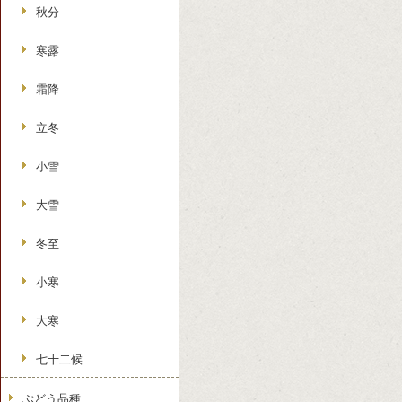
秋分
寒露
霜降
立冬
小雪
大雪
冬至
小寒
大寒
七十二候
ぶどう品種