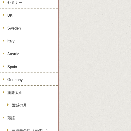
セミナー
UK
Sweden
Italy
Austria
Spain
Germany
瀧廉太郎
荒城の月
落語
三遊亭金馬（三代目）