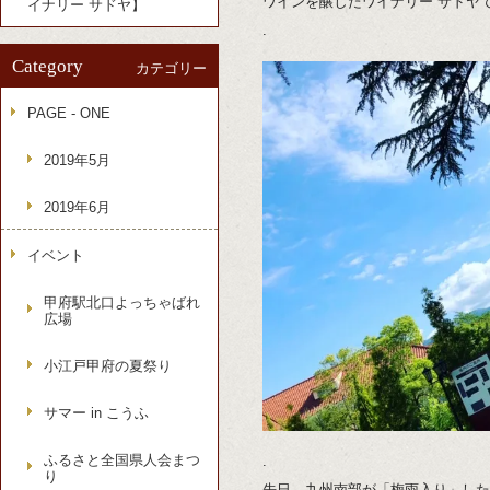
ワインを醸したワイナリー サドヤ
イナリー サドヤ】
.
Category
カテゴリー
PAGE - ONE
2019年5月
2019年6月
イベント
甲府駅北口よっちゃばれ
広場
小江戸甲府の夏祭り
サマー in こうふ
ふるさと全国県人会まつ
.
り
先日、九州南部が「梅雨入り」した