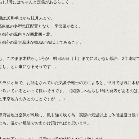
らし1号にはちゃんと定義があるらしく…
期間は10月半ばから11月末まで。
西高東低の冬型気圧配置となり、季節風が吹く。
東京都心の風向きが西北西～北。
東京都心の最大風速が概ね8m/s以上であること。
も、このまま木枯らし1号が、明日30日（土）までに吹かない場合、2年連続
なし、とい事になるそうです…。
のラジオ局で、お話をされていた気象予報士の方によると、甲府では既に木枯
い吹いているといって良いそうです。（実際に木枯らし1号の発表があるのは
と東京地方のみとのことですが…。）
甲府盆地は空気が乾燥し、風も強く吹く為、実際の気温以上に体感温度は低
とも、温かい服装でお出かけ頂ければと思います。