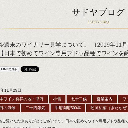
サドヤブログ
SADOYA Blog
今週末のワイナリー見学について。 （2019年11月
【日本で初めてワイン専用ブドウ品種でワインを醸
9年11月29日
本ワイン発祥の地・甲府
小雪
七十二候
営業案内
ワ
府の気候
二十四節気
甲府開府500年
朔風払葉（きたかぜ
もご覧いただきありがとうございます。日本で初めてワイン専用ブドウ品種