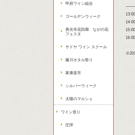
甲府ワイン組合
——
13
ゴールデンウィーク
14
善光寺花回廊 ながの花
15
フェスタ
16:
.
サドヤ ワイン スクール
※20
藤川ホタル祭り
家康楽市
シルバーウィーク
太陽のマルシェ
ワイン造り
圧搾