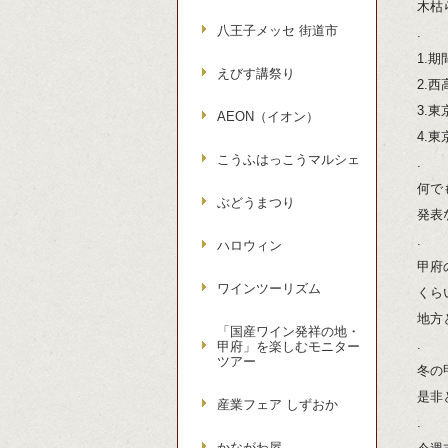
木枯
八王子メッセ 街道市
.
1.
えびす講祭り
2.
3.
AEON（イオン）
4.
こうふはっこうマルシェ
.
何で
ぶどうまつり
発表
.
ハロウィン
甲府
ワインツーリズム
くら
地方
「国産ワイン発祥の地・
.
甲府」を楽しむモニター
ツアー
冬の
是非
産業フェア しずおか
.
かながわ屋