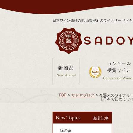
日本ワイン発祥の地 山梨甲府のワイナリー サド
TOP
>
サドヤブログ
>
今週末のワイナリー見
【日本で初めてワ
New Topics
新着記事
緑の傘