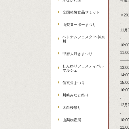
今週
..
全国発酵食品サミット
※20
.
山梨ヌーボーまつり
11月
ベトナムフェスタ in 神奈
.
川
10:
11:
甲府大好きまつり
——
しんゆりフェスティバル
13:
マルシェ
14:
15:
信玄公まつり
16
川崎みなと祭り
.
12月
太白桜祭り
.
山梨物産展
10
11