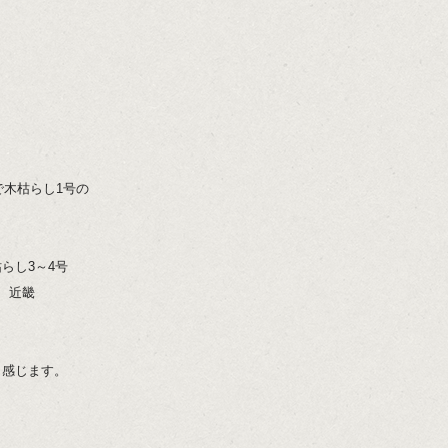
で木枯らし1号の
らし3～4号
、近畿
く感じます。