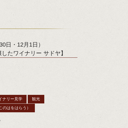
30日・12月1日）
したワイナリー サドヤ】
イナリー見学
観光
このはをはらう）
で