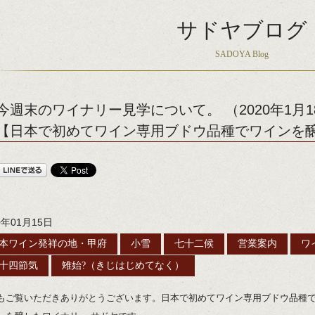
サドヤブログ
SADOYA Blog
今週末のワイナリー見学について。 （2020年1月1
【日本で初めてワイン専用ブドウ品種でワインを醸
0年01月15日
本ワイン発祥の地・甲府
小雪
七十二候
営業案内
ワ
十四節気
雉始?（きじはじめてなく）
もご覧いただきありがとうございます。日本で初めてワイン専用ブドウ品種