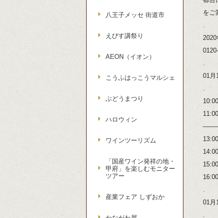
をご
八王子メッセ 街道市
.
えびす講祭り
20
012
AEON（イオン）
.
01月
こうふはっこうマルシェ
.
ぶどうまつり
10
11
ハロウィン
——
13
ワインツーリズム
14
「国産ワイン発祥の地・
15
甲府」を楽しむモニター
ツアー
16
.
産業フェア しずおか
01月
.
かながわ屋