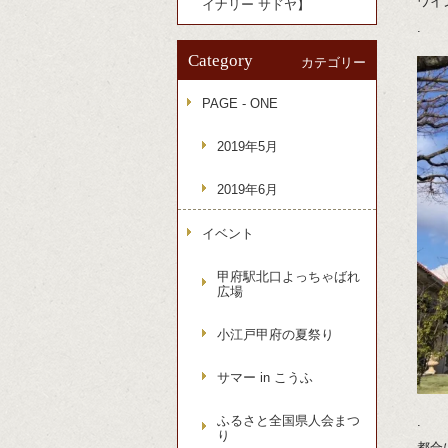
ワイ
イナリー サドヤ】
.
Category
カテゴリー
PAGE - ONE
2019年5月
2019年6月
イベント
甲府駅北口よっちゃばれ
広場
小江戸甲府の夏祭り
サマー in こうふ
ふるさと全国県人会まつ
.
り
都合