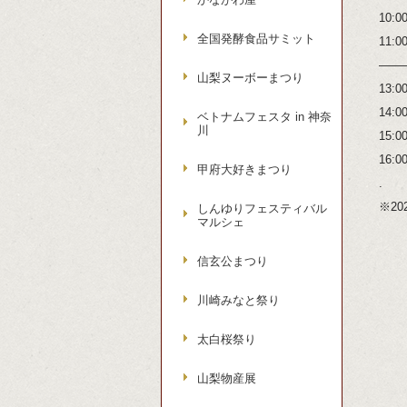
10
全国発酵食品サミット
11
——
山梨ヌーボーまつり
13
14
ベトナムフェスタ in 神奈
川
15
16
甲府大好きまつり
.
※20
しんゆりフェスティバル
マルシェ
信玄公まつり
川崎みなと祭り
太白桜祭り
山梨物産展