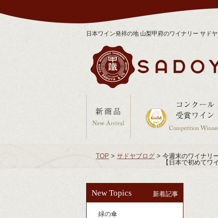
日本ワイン発祥の地 山梨甲府のワイナリー サド
TOP
>
サドヤブログ
>
今週末のワイナリー見
【日本で初めてワ
New Topics
新着記事
緑の傘