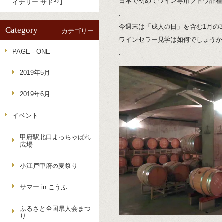
日本で初めてワイン専用ブドウ品種
イナリー サドヤ】
.
今週末は「成人の日」を含む1月の
Category
カテゴリー
ワインセラー見学は如何でしょうか
PAGE - ONE
.
2019年5月
2019年6月
イベント
甲府駅北口よっちゃばれ
広場
小江戸甲府の夏祭り
サマー in こうふ
ふるさと全国県人会まつ
り