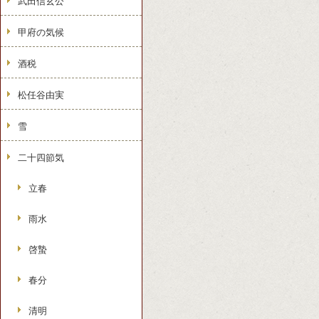
武田信玄公
甲府の気候
酒税
松任谷由実
雪
二十四節気
立春
雨水
啓蟄
春分
清明