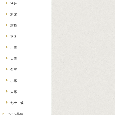
秋分
寒露
霜降
立冬
小雪
大雪
冬至
小寒
大寒
七十二候
ぶどう品種