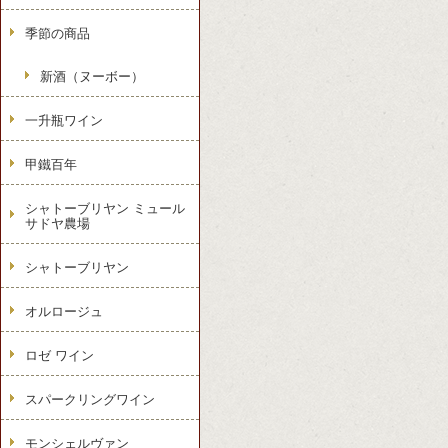
季節の商品
新酒（ヌーボー）
一升瓶ワイン
甲鐵百年
シャトーブリヤン ミュール
サドヤ農場
シャトーブリヤン
オルロージュ
ロゼ ワイン
スパークリングワイン
モンシェルヴァン