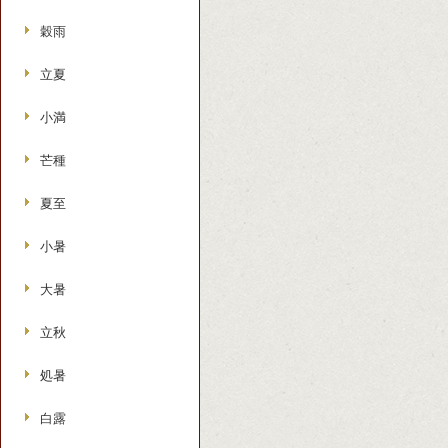
穀雨
立夏
小満
芒種
夏至
小暑
大暑
立秋
処暑
白露