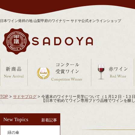
日本ワイン発祥の地 山梨甲府のワイナリー サドヤ公式オンラインショップ
TOP
>
サドヤブログ
>
今週末のワイナリー見学について（１月1２日・1３日
【日本で初めてワイン専用ブドウ品種でワインを醸し
New Topics
新着記事
緑の傘