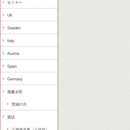
セミナー
UK
Sweden
Italy
Austria
Spain
Germany
瀧廉太郎
荒城の月
落語
三遊亭金馬（三代目）