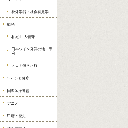
校外学習・社会科見学
観光
柏尾山 大善寺
日本ワイン発祥の地・甲
府
大人の修学旅行
ワインと健康
国際体操連盟
アニメ
甲府の歴史