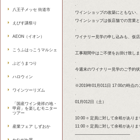
.
八王子メッセ 街道市
ワインショップの改築にともない、2
ワインショップは仮店舗での営業と
えびす講祭り
.
AEON（イオン）
ワイナリー見学の申し込みも、仮店
.
こうふはっこうマルシェ
工事期間中はご不便をお掛け致しま
.
ぶどうまつり
今週末のワイナリー見学のご予約状
ハロウィン
.
※2019年01月011日 17:00の時
ワインツーリズム
.
01月012日（土）
「国産ワイン発祥の地・
甲府」を楽しむモニター
.
ツアー
10:00 ○ 定員に対して余裕があり
11:00 ○ 定員に対して余裕があり
産業フェア しずおか
—————————————–
かながわ屋