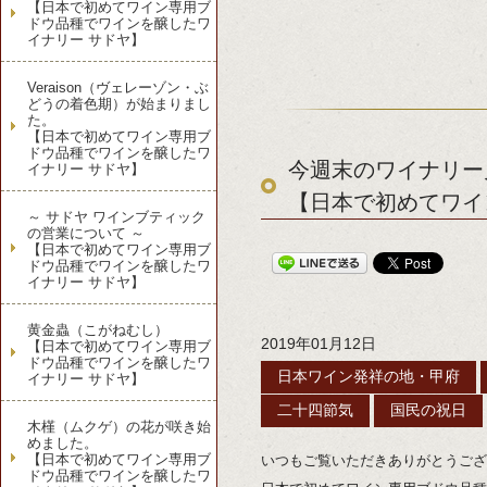
【日本で初めてワイン専用ブ
ドウ品種でワインを醸したワ
イナリー サドヤ】
Veraison（ヴェレーゾン・ぶ
どうの着色期）が始まりまし
た。
【日本で初めてワイン専用ブ
ドウ品種でワインを醸したワ
今週末のワイナリー
イナリー サドヤ】
【日本で初めてワイ
～ サドヤ ワインブティック
の営業について ～
【日本で初めてワイン専用ブ
ドウ品種でワインを醸したワ
イナリー サドヤ】
黄金蟲（こがねむし）
2019年01月12日
【日本で初めてワイン専用ブ
ドウ品種でワインを醸したワ
日本ワイン発祥の地・甲府
イナリー サドヤ】
二十四節気
国民の祝日
木槿（ムクゲ）の花が咲き始
めました。
【日本で初めてワイン専用ブ
いつもご覧いただきありがとうござ
ドウ品種でワインを醸したワ