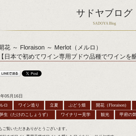
サドヤブログ
SADOYA Blog
開花 ～ Floraison ～ Merlot（メルロ）
【日本で初めてワイン専用ブドウ品種でワインを醸
8年05月16日
ルロ
ワイン造り
立夏
ぶどう畑
開花（Floraison)
笋生（たけのこしょうず）
ワイナリー見学
観光
甲府の
もご覧いただきありがとうございます。