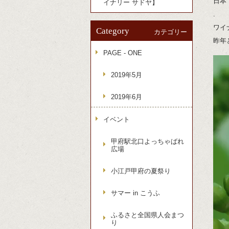
日本
イナリー サドヤ】
.
ワイ
Category
カテゴリー
昨年
PAGE - ONE
2019年5月
2019年6月
イベント
甲府駅北口よっちゃばれ
広場
小江戸甲府の夏祭り
サマー in こうふ
ふるさと全国県人会まつ
り