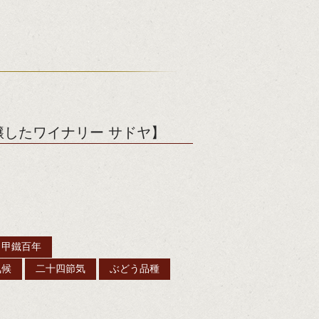
したワイナリー サドヤ】
甲鐵百年
気候
二十四節気
ぶどう品種