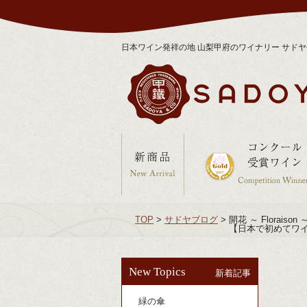
日本ワイン発祥の地 山梨甲府のワイナリー サド
TOP
>
サドヤブログ
>
開花 ～ Floraison
【日本で初めてワ
New Topics
新着記事
緑の傘