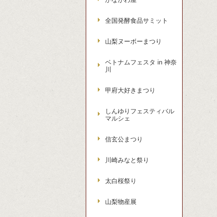
全国発酵食品サミット
山梨ヌーボーまつり
ベトナムフェスタ in 神奈
川
甲府大好きまつり
しんゆりフェスティバル
マルシェ
信玄公まつり
川崎みなと祭り
太白桜祭り
山梨物産展