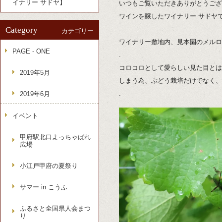
イナリー サドヤ】
いつもご覧いただきありがとうござ
ワインを醸したワイナリー サドヤ
Category
.
カテゴリー
ワイナリー敷地内、見本園のメルロ
PAGE - ONE
.
コロコロとして愛らしい見た目とは
2019年5月
しまう為、ぶどう栽培だけでなく、
.
2019年6月
イベント
甲府駅北口よっちゃばれ
広場
小江戸甲府の夏祭り
サマー in こうふ
ふるさと全国県人会まつ
り