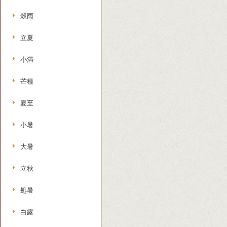
穀雨
立夏
小満
芒種
夏至
小暑
大暑
立秋
処暑
白露