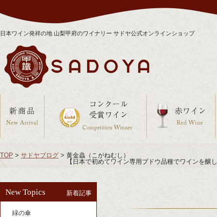
日本ワイン発祥の地 山梨甲府のワイナリー サドヤ公式オンラインショップ
TOP
>
サドヤブログ
>
黄金蟲（こがねむし）
【日本で初めてワイン専用ブドウ品種でワインを醸し
New Topics
新着記事
緑の傘