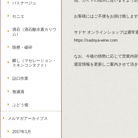
他、ガイドの指示に従いますようお
バトナージュ
.
セニエ
お客様にはご不便をお掛け致します
.
酒石（酒石酸水素カリウ
サドヤ オンラインショップは通常
ム）
https://sadoya-wine.com
除梗・破砕
.
なお、今後の情勢に応じて営業内容
醸し（マセレーション・
適宜情報を更新しご案内させて頂き
スキンコンタクト）
詰口作業
無濾過
ぶどう畑
メルマガアーカイブス
2017年1月