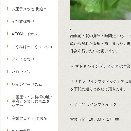
八王子メッセ 街道市
えびす講祭り
.
AEON（イオン）
始業前の朝の掃除の時間だったので
畝から離れた場所へ放しました。断
こうふはっこうマルシェ
作業を行いたいと思います。
.
ぶどうまつり
～ サドヤ ワインブティック の営業
ハロウィン
.
「サドヤ ワインブティック」では
ワインツーリズム
を下記の通りとさせて頂きます。
.
「国産ワイン発祥の地・
甲府」を楽しむモニター
○ サドヤ ワインブティック
ツアー
.
産業フェア しずおか
営業時間 : 10：00 ～ 17：00
.
かながわ屋