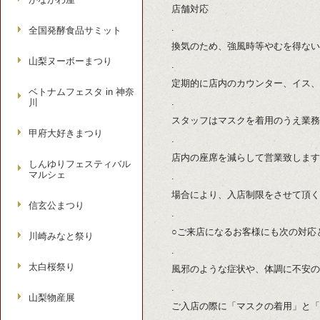
店舗対応
.
全国発酵食品サミット
換気のため、強風時等やむを得ない
山梨ヌーボーまつり
.
定期的に店内のカウンター、イス、
ベトナムフェスタ in 神奈
.
川
スタッフはマスクを着用のうえ業務
甲府大好きまつり
.
店内の座席を減らして営業致します
しんゆりフェスティバル
マルシェ
.
場合により、入店制限をさせて頂く
信玄公まつり
.
○ご来店になるお客様にも次の対応
川崎みなと祭り
.
太白桜祭り
風邪のような症状や、体調に不安の
.
山梨物産展
ご入店の際に「マスクの着用」と「