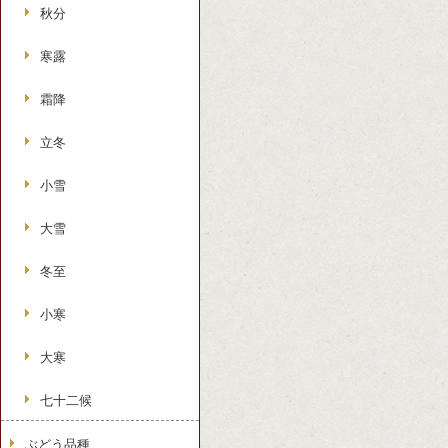
秋分
寒露
霜降
立冬
小雪
大雪
冬至
小寒
大寒
七十二候
ぶどう品種