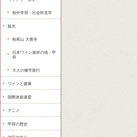
校外学習・社会科見学
観光
柏尾山 大善寺
日本ワイン発祥の地・甲
府
大人の修学旅行
ワインと健康
国際体操連盟
アニメ
甲府の歴史