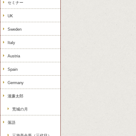
セミナー
UK
Sweden
Italy
Austria
Spain
Germany
瀧廉太郎
荒城の月
落語
三遊亭金馬（三代目）