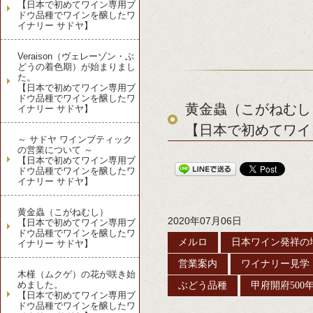
【日本で初めてワイン専用ブ
ドウ品種でワインを醸したワ
イナリー サドヤ】
Veraison（ヴェレーゾン・ぶ
どうの着色期）が始まりまし
た。
【日本で初めてワイン専用ブ
ドウ品種でワインを醸したワ
黄金蟲（こがねむし
イナリー サドヤ】
【日本で初めてワイ
～ サドヤ ワインブティック
の営業について ～
【日本で初めてワイン専用ブ
ドウ品種でワインを醸したワ
イナリー サドヤ】
黄金蟲（こがねむし）
2020年07月06日
【日本で初めてワイン専用ブ
ドウ品種でワインを醸したワ
メルロ
日本ワイン発祥の
イナリー サドヤ】
営業案内
ワイナリー見学
木槿（ムクゲ）の花が咲き始
めました。
ぶどう品種
甲府開府500
【日本で初めてワイン専用ブ
ドウ品種でワインを醸したワ