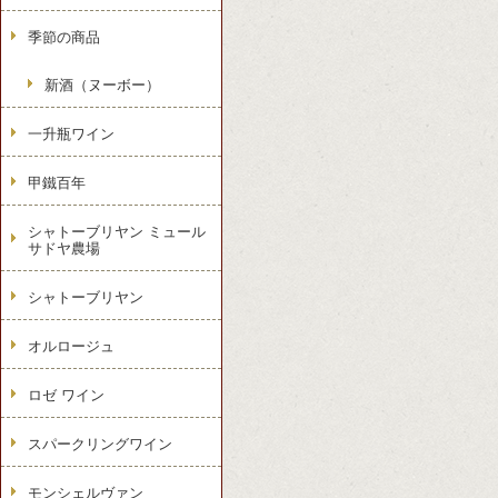
季節の商品
新酒（ヌーボー）
一升瓶ワイン
甲鐵百年
シャトーブリヤン ミュール
サドヤ農場
シャトーブリヤン
オルロージュ
ロゼ ワイン
スパークリングワイン
モンシェルヴァン