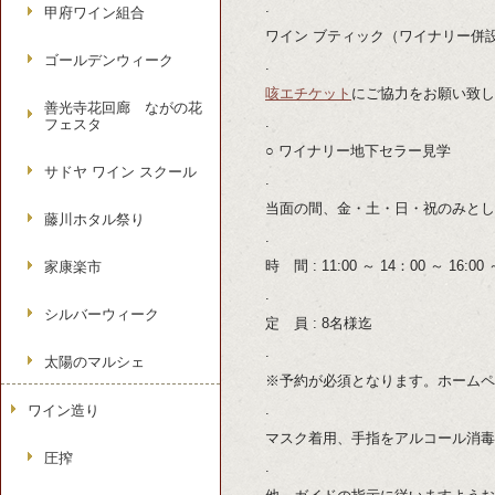
.
甲府ワイン組合
ワイン ブティック（ワイナリー併
ゴールデンウィーク
.
咳エチケット
にご協力をお願い致し
善光寺花回廊 ながの花
.
フェスタ
○ ワイナリー地下セラー見学
サドヤ ワイン スクール
.
当面の間、金・土・日・祝のみとし
藤川ホタル祭り
.
時 間 : 11:00 ～ 14：00 ～
家康楽市
.
シルバーウィーク
定 員 : 8名様迄
.
太陽のマルシェ
※予約が必須となります。ホームペ
.
ワイン造り
マスク着用、手指をアルコール消毒
圧搾
.