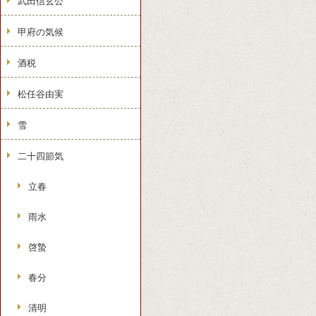
武田信玄公
甲府の気候
酒税
松任谷由実
雪
二十四節気
立春
雨水
啓蟄
春分
清明