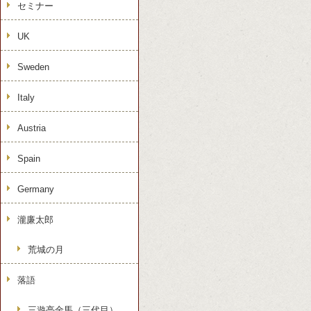
セミナー
UK
Sweden
Italy
Austria
Spain
Germany
瀧廉太郎
荒城の月
落語
三遊亭金馬（三代目）