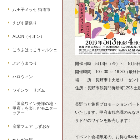
八王子メッセ 街道市
えびす講祭り
AEON（イオン）
こうふはっこうマルシェ
ぶどうまつり
開催日時 5月3日（金）～ 5月5
開催時間 10：00 ～ 16:30（最終
ハロウィン
場 所 長野市中央通り セント
住所：長野市鶴賀問御所町1293 
ワインツーリズム
「国産ワイン発祥の地・
長野市と集客プロモーションパート
甲府」を楽しむモニター
いたします。甲府市観光課のみなさ
ツアー
サドヤのワインを販売します！
産業フェア しずおか
イベント会場限定の、お得な6本セ
かながわ屋