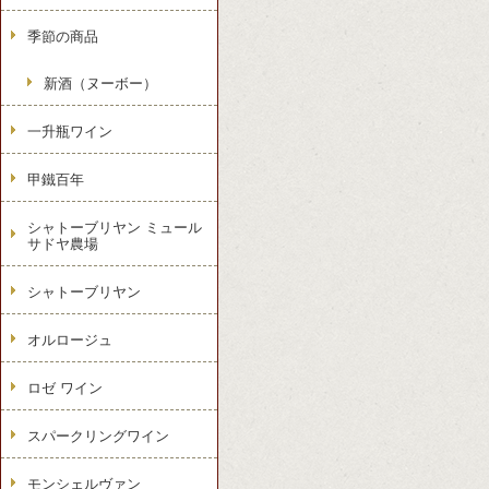
季節の商品
新酒（ヌーボー）
一升瓶ワイン
甲鐵百年
シャトーブリヤン ミュール
サドヤ農場
シャトーブリヤン
オルロージュ
ロゼ ワイン
スパークリングワイン
モンシェルヴァン