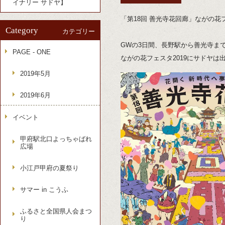
イナリー サドヤ】
「第18回 善光寺花回廊」ながの花フ
Category
カテゴリー
GWの3日間、長野駅から善光寺まで
PAGE - ONE
ながの花フェスタ2019にサドヤは
2019年5月
2019年6月
イベント
甲府駅北口よっちゃばれ
広場
小江戸甲府の夏祭り
サマー in こうふ
ふるさと全国県人会まつ
り