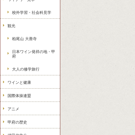
校外学習・社会科見学
観光
柏尾山 大善寺
日本ワイン発祥の地・甲
府
大人の修学旅行
ワインと健康
国際体操連盟
アニメ
甲府の歴史