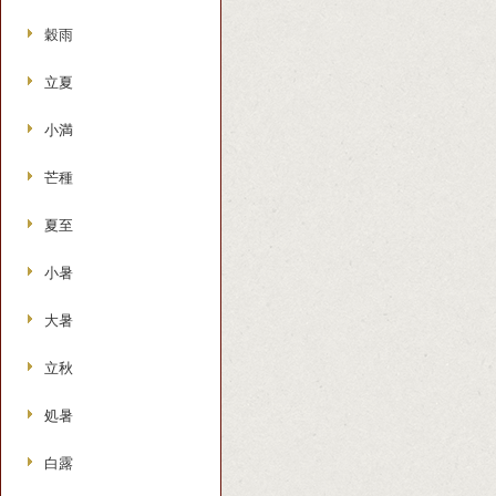
穀雨
立夏
小満
芒種
夏至
小暑
大暑
立秋
処暑
白露