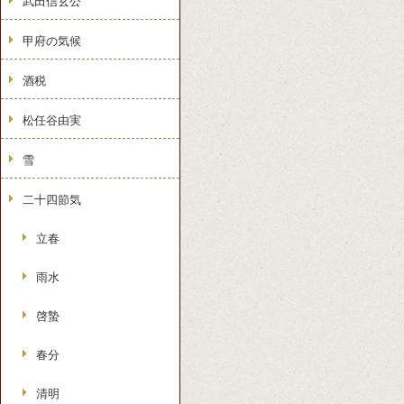
武田信玄公
甲府の気候
酒税
松任谷由実
雪
二十四節気
立春
雨水
啓蟄
春分
清明