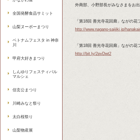
外商部、小野部長がみなさまをお出
全国発酵食品サミット
「第18回 善光寺花回廊」ながの花フ
山梨ヌーボーまつり
http://www.nagano-saijiki.jp/hanakai
ベトナムフェスタ in 神奈
川
「第18回 善光寺花回廊」ながの花フェス
http://bit.ly/2pvDwt2
甲府大好きまつり
しんゆりフェスティバル
マルシェ
信玄公まつり
川崎みなと祭り
太白桜祭り
山梨物産展