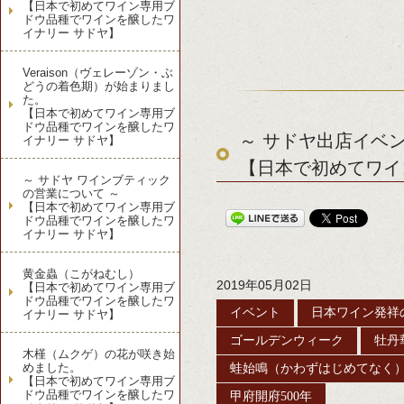
【日本で初めてワイン専用ブ
ドウ品種でワインを醸したワ
イナリー サドヤ】
Veraison（ヴェレーゾン・ぶ
どうの着色期）が始まりまし
た。
【日本で初めてワイン専用ブ
ドウ品種でワインを醸したワ
～ サドヤ出店イベン
イナリー サドヤ】
【日本で初めてワイ
～ サドヤ ワインブティック
の営業について ～
【日本で初めてワイン専用ブ
ドウ品種でワインを醸したワ
イナリー サドヤ】
黄金蟲（こがねむし）
2019年05月02日
【日本で初めてワイン専用ブ
ドウ品種でワインを醸したワ
イベント
日本ワイン発祥
イナリー サドヤ】
ゴールデンウィーク
牡丹
木槿（ムクゲ）の花が咲き始
めました。
蛙始鳴（かわずはじめてなく
【日本で初めてワイン専用ブ
ドウ品種でワインを醸したワ
甲府開府500年