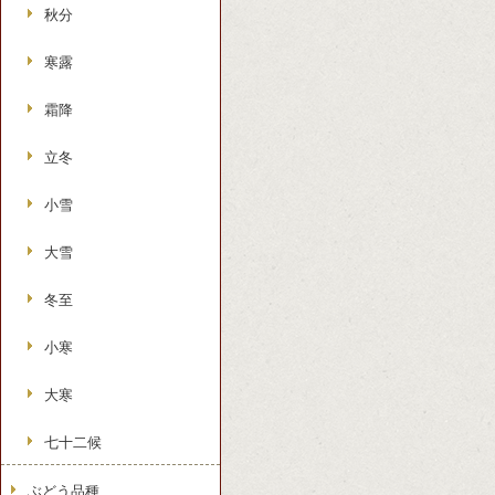
秋分
寒露
霜降
立冬
小雪
大雪
冬至
小寒
大寒
七十二候
ぶどう品種