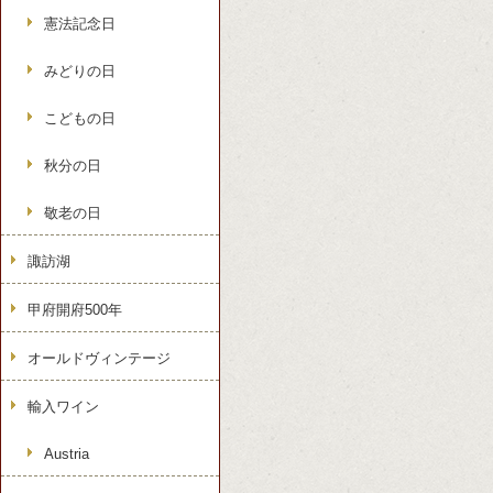
憲法記念日
みどりの日
こどもの日
秋分の日
敬老の日
諏訪湖
甲府開府500年
オールドヴィンテージ
輸入ワイン
Austria