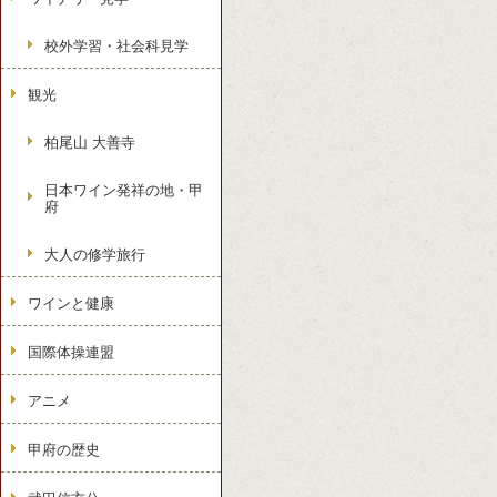
校外学習・社会科見学
観光
柏尾山 大善寺
日本ワイン発祥の地・甲
府
大人の修学旅行
ワインと健康
国際体操連盟
アニメ
甲府の歴史