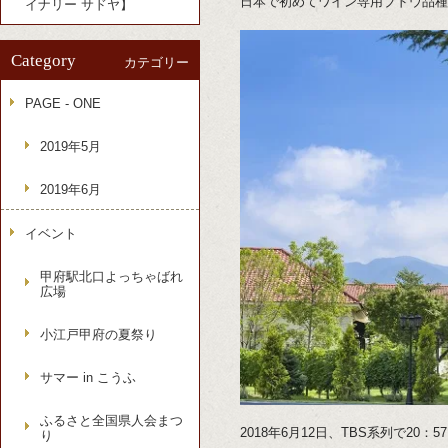
日本で初めてワイン専用ブドウ品種
イナリー サドヤ】
Category
カテゴリー
PAGE - ONE
2019年5月
2019年6月
イベント
甲府駅北口よっちゃばれ
広場
小江戸甲府の夏祭り
サマー in こうふ
ふるさと全国県人会まつ
2018年6月12日、TBS系列で2
り