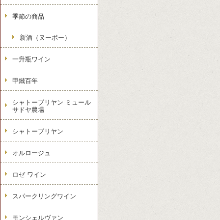
季節の商品
新酒（ヌーボー）
一升瓶ワイン
甲鐵百年
シャトーブリヤン ミュール
サドヤ農場
シャトーブリヤン
オルロージュ
ロゼ ワイン
スパークリングワイン
モンシェルヴァン