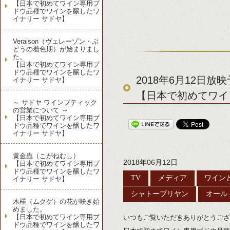
【日本で初めてワイン専用ブ
ドウ品種でワインを醸したワ
イナリー サドヤ】
Veraison（ヴェレーゾン・ぶ
どうの着色期）が始まりまし
た。
【日本で初めてワイン専用ブ
ドウ品種でワインを醸したワ
2018年6月12日
イナリー サドヤ】
【日本で初めてワイ
～ サドヤ ワインブティック
の営業について ～
【日本で初めてワイン専用ブ
ドウ品種でワインを醸したワ
イナリー サドヤ】
黄金蟲（こがねむし）
2018年06月12日
【日本で初めてワイン専用ブ
ドウ品種でワインを醸したワ
TV
メディア
ワイン
イナリー サドヤ】
シャトーブリヤン
オール
木槿（ムクゲ）の花が咲き始
めました。
【日本で初めてワイン専用ブ
いつもご覧いただきありがとうござ
ドウ品種でワインを醸したワ