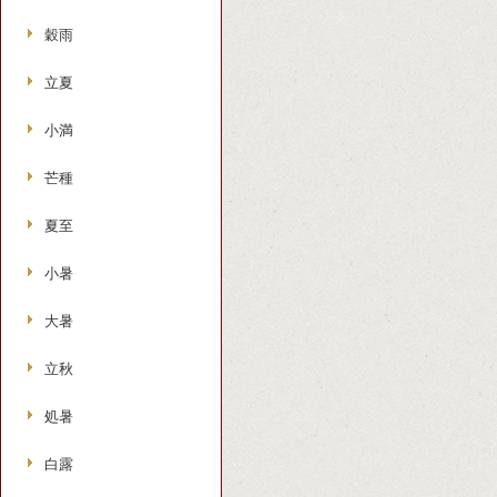
穀雨
立夏
小満
芒種
夏至
小暑
大暑
立秋
処暑
白露