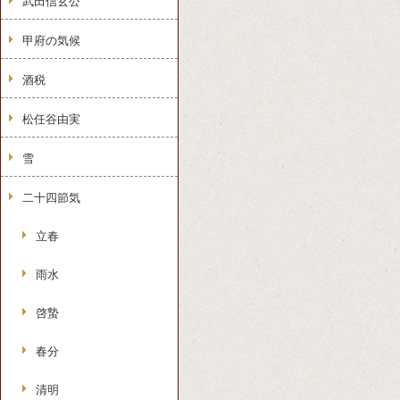
武田信玄公
甲府の気候
酒税
松任谷由実
雪
二十四節気
立春
雨水
啓蟄
春分
清明