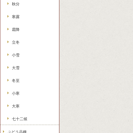
秋分
寒露
霜降
立冬
小雪
大雪
冬至
小寒
大寒
七十二候
ぶどう品種