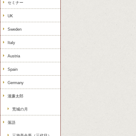
セミナー
UK
Sweden
Italy
Austria
Spain
Germany
瀧廉太郎
荒城の月
落語
三遊亭金馬（三代目）