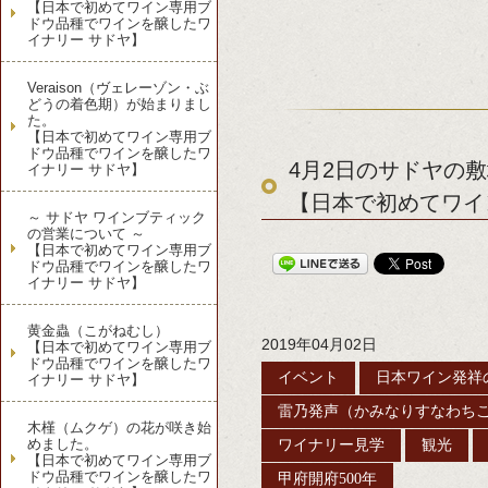
【日本で初めてワイン専用ブ
ドウ品種でワインを醸したワ
イナリー サドヤ】
Veraison（ヴェレーゾン・ぶ
どうの着色期）が始まりまし
た。
【日本で初めてワイン専用ブ
ドウ品種でワインを醸したワ
4月2日のサドヤの
イナリー サドヤ】
【日本で初めてワイ
～ サドヤ ワインブティック
の営業について ～
【日本で初めてワイン専用ブ
ドウ品種でワインを醸したワ
イナリー サドヤ】
黄金蟲（こがねむし）
2019年04月02日
【日本で初めてワイン専用ブ
ドウ品種でワインを醸したワ
イベント
日本ワイン発祥
イナリー サドヤ】
雷乃発声（かみなりすなわち
木槿（ムクゲ）の花が咲き始
めました。
ワイナリー見学
観光
【日本で初めてワイン専用ブ
ドウ品種でワインを醸したワ
甲府開府500年