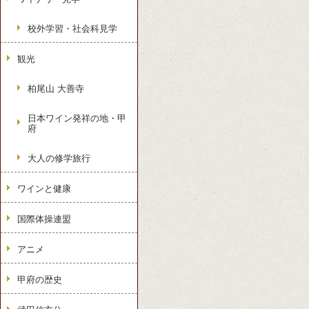
校外学習・社会科見学
観光
柏尾山 大善寺
日本ワイン発祥の地・甲
府
大人の修学旅行
ワインと健康
国際体操連盟
アニメ
甲府の歴史