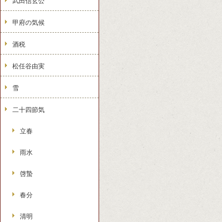
武田信玄公
甲府の気候
酒税
松任谷由実
雪
二十四節気
立春
雨水
啓蟄
春分
清明