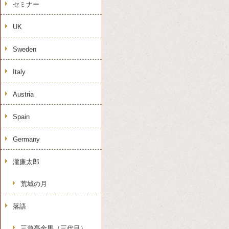
セミナー
UK
Sweden
Italy
Austria
Spain
Germany
瀧廉太郎
荒城の月
落語
三遊亭金馬（三代目）