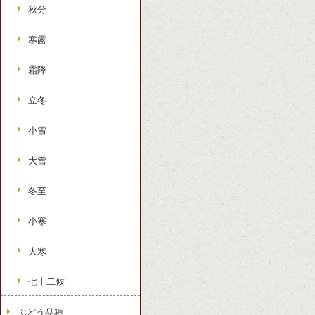
秋分
寒露
霜降
立冬
小雪
大雪
冬至
小寒
大寒
七十二候
ぶどう品種