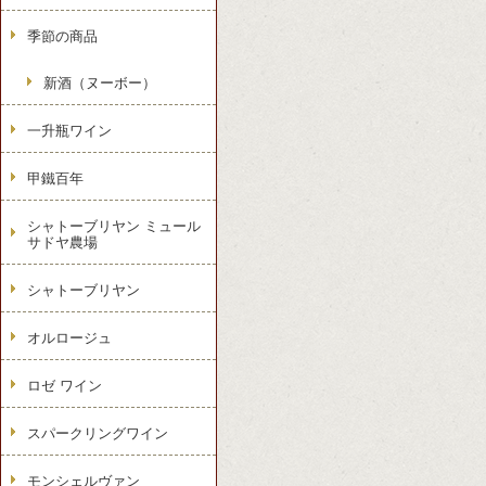
季節の商品
新酒（ヌーボー）
一升瓶ワイン
甲鐵百年
シャトーブリヤン ミュール
サドヤ農場
シャトーブリヤン
オルロージュ
ロゼ ワイン
スパークリングワイン
モンシェルヴァン