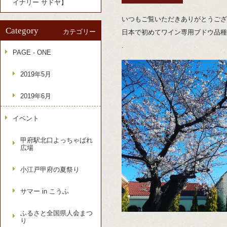
イナリー サドヤ】
いつもご覧いただきありがとうござ
Category
カテゴリー
日本で初めてワイン専用ブドウ品種
.
PAGE - ONE
2019年5月
2019年6月
イベント
甲府駅北口よっちゃばれ
広場
小江戸甲府の夏祭り
サマー in こうふ
ふるさと全国県人会まつ
り
.