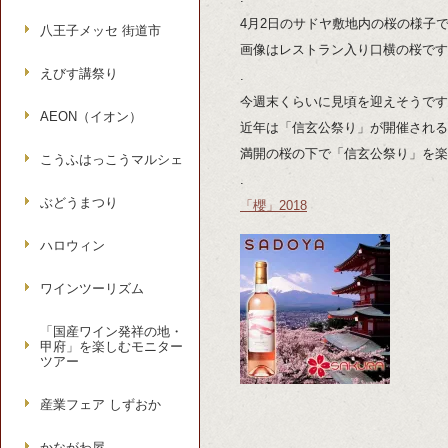
4月2日のサドヤ敷地内の桜の様子
八王子メッセ 街道市
画像はレストラン入り口横の桜です
えびす講祭り
.
今週末くらいに見頃を迎えそうです
AEON（イオン）
近年は「信玄公祭り」が開催される
満開の桜の下で「信玄公祭り」を楽
こうふはっこうマルシェ
.
ぶどうまつり
「櫻」2018
ハロウィン
ワインツーリズム
「国産ワイン発祥の地・
甲府」を楽しむモニター
ツアー
産業フェア しずおか
かながわ屋