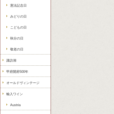
憲法記念日
みどりの日
こどもの日
秋分の日
敬老の日
諏訪湖
甲府開府500年
オールドヴィンテージ
輸入ワイン
Austria