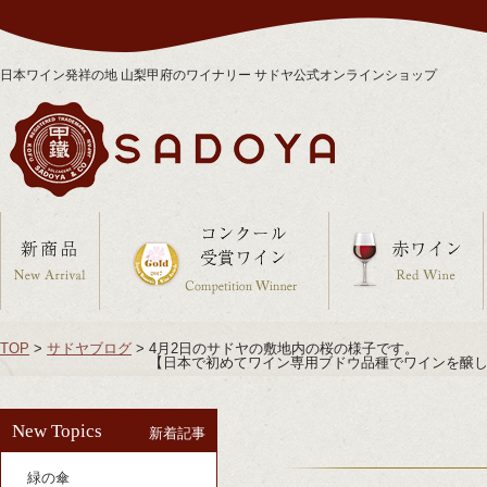
日本ワイン発祥の地 山梨甲府のワイナリー サドヤ公式オンラインショップ
TOP
>
サドヤブログ
>
4月2日のサドヤの敷地内の桜の様子です。
【日本で初めてワイン専用ブドウ品種でワインを醸し
New Topics
新着記事
緑の傘