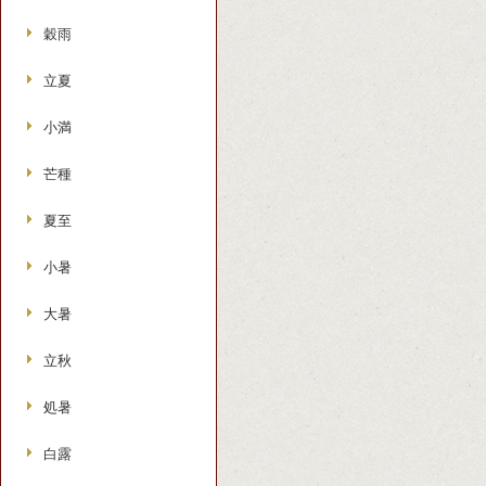
穀雨
立夏
小満
芒種
夏至
小暑
大暑
立秋
処暑
白露