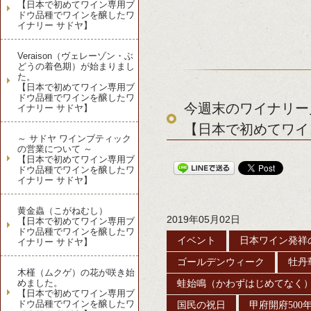
【日本で初めてワイン専用ブ
ドウ品種でワインを醸したワ
イナリー サドヤ】
Veraison（ヴェレーゾン・ぶ
どうの着色期）が始まりまし
た。
【日本で初めてワイン専用ブ
ドウ品種でワインを醸したワ
今週末のワイナリー見
イナリー サドヤ】
【日本で初めてワイ
～ サドヤ ワインブティック
の営業について ～
【日本で初めてワイン専用ブ
ドウ品種でワインを醸したワ
イナリー サドヤ】
黄金蟲（こがねむし）
2019年05月02日
【日本で初めてワイン専用ブ
ドウ品種でワインを醸したワ
イベント
日本ワイン発祥
イナリー サドヤ】
ゴールデンウィーク
牡丹
木槿（ムクゲ）の花が咲き始
めました。
蛙始鳴（かわずはじめてなく
【日本で初めてワイン専用ブ
ドウ品種でワインを醸したワ
国民の祝日
甲府開府500