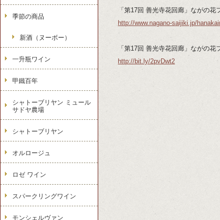
「第17回 善光寺花回廊」ながの花フ
季節の商品
http://www.nagano-saijiki.jp/
hanakai
新酒（ヌーボー）
「第17回 善光寺花回廊」ながの花フェス
一升瓶ワイン
http://bit.ly/2pvDwt2
甲鐵百年
シャトーブリヤン ミュール
サドヤ農場
シャトーブリヤン
オルロージュ
ロゼ ワイン
スパークリングワイン
モンシェルヴァン