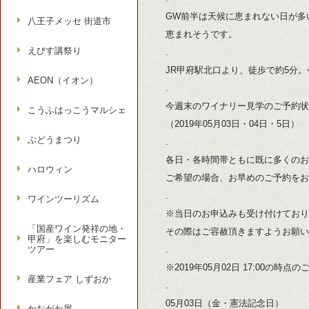
GW前半は天候に恵まれない日が多
八王子メッセ 街道市
恵まれそうです。
えびす講祭り
.
JR甲府駅北口より、徒歩で約5分
AEON（イオン）
.
今週末のワイナリー見学のご予約状
こうふはっこうマルシェ
（2019年05月03日・04日・5日）
ぶどうまつり
.
各日・各時間帯ともに既に多くのお
ハロウィン
ご希望の場合、お早めのご予約をお
.
ワインツーリズム
※当日のお申込みも受け付けており
「国産ワイン発祥の地・
その際はご容赦頂きますようお願い
甲府」を楽しむモニター
ツアー
.
※2019年05月02日 17:00の時
産業フェア しずおか
.
05月03日（金・憲法記念日）
かながわ屋