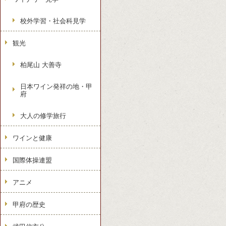
校外学習・社会科見学
観光
柏尾山 大善寺
日本ワイン発祥の地・甲
府
大人の修学旅行
ワインと健康
国際体操連盟
アニメ
甲府の歴史