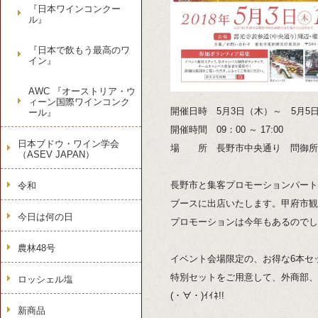
『日本ワインコンクー
ル』
『日本で飲もう最高のワ
イン』
AWC 『オーストリア・ウ
ィーン国際ワインコンク
開催日時 5月3日（木）～ 5月5
ール』
開催時間 09：00 ～ 17:00
日本ブドウ・ワイン学会
場 所 長野市中央通り 問御所
（ASEV JAPAN）
長野市と集客プロモーションパート
令和
ブースに出店いたします。甲府市観
今日は何の日
プロモーションは今年もあるのでし
農林48号
イベント会場限定の、お得な6本セッ
特別セットをご用意して、外商部、
ロッシェル塩
(・∀・)ｲｲﾈ!!
新商品