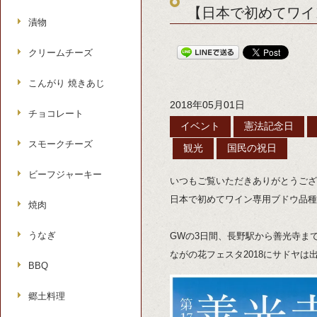
【日本で初めてワイ
漬物
クリームチーズ
こんがり 焼きあじ
2018年05月01日
チョコレート
イベント
憲法記念日
スモークチーズ
観光
国民の祝日
ビーフジャーキー
いつもご覧いただきありがとうござ
日本で初めてワイン専用ブドウ品種
焼肉
うなぎ
GWの3日間、長野駅から善光寺まで
ながの花フェスタ2018にサドヤは
BBQ
郷土料理