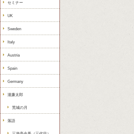
セミナー
UK
Sweden
Italy
Austria
Spain
Germany
瀧廉太郎
荒城の月
落語
三遊亭金馬（三代目）