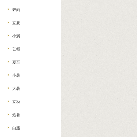
穀雨
立夏
小満
芒種
夏至
小暑
大暑
立秋
処暑
白露