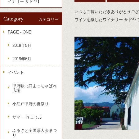
イナリー サドヤ】
いつもご覧いただきありがとうござ
Category
カテゴリー
ワインを醸したワイナリー サドヤ
.
PAGE - ONE
2019年5月
2019年6月
イベント
甲府駅北口よっちゃばれ
広場
小江戸甲府の夏祭り
サマー in こうふ
ふるさと全国県人会まつ
り
.