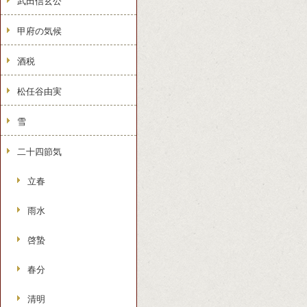
武田信玄公
甲府の気候
酒税
松任谷由実
雪
二十四節気
立春
雨水
啓蟄
春分
清明