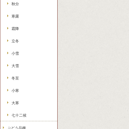
秋分
寒露
霜降
立冬
小雪
大雪
冬至
小寒
大寒
七十二候
ぶどう品種