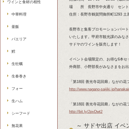
ワインと食材の相性
場 所 長野市中央通り セント
中華料理
住所：長野市鶴賀問御所町1293 
釜飯
長野市と集客プロモーションパート
いたします。甲府市観光課のみなさ
パエリア
サドヤのワインを販売します！
鱈
イベント会場限定の、お得な6本セ
生牡蠣
外商部、小野部長がみなさまをお出
生春巻き
「第18回 善光寺花回廊」ながの花フ
フォー
http://www.nagano-saijiki.jp/hanakai
生ハム
「第18回 善光寺花回廊」ながの花フェス
http://bit.ly/2pvDwt2
シーフード
～ サドヤ出店 イベン
無花果