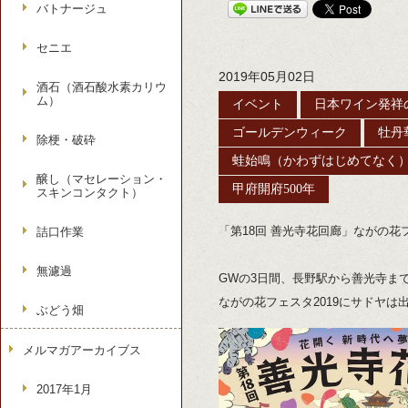
バトナージュ
セニエ
2019年05月02日
酒石（酒石酸水素カリウ
ム）
イベント
日本ワイン発祥
ゴールデンウィーク
牡丹
除梗・破砕
蛙始鳴（かわずはじめてなく
醸し（マセレーション・
甲府開府500年
スキンコンタクト）
「第18回 善光寺花回廊」ながの花フ
詰口作業
無濾過
GWの3日間、長野駅から善光寺まで
ながの花フェスタ2019にサドヤは
ぶどう畑
メルマガアーカイブス
2017年1月