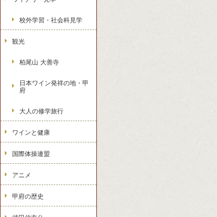
校外学習・社会科見学
観光
柏尾山 大善寺
日本ワイン発祥の地・甲
府
大人の修学旅行
ワインと健康
国際体操連盟
アニメ
甲府の歴史