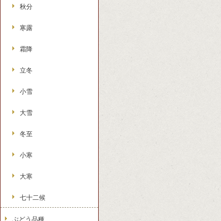
秋分
寒露
霜降
立冬
小雪
大雪
冬至
小寒
大寒
七十二候
ぶどう品種