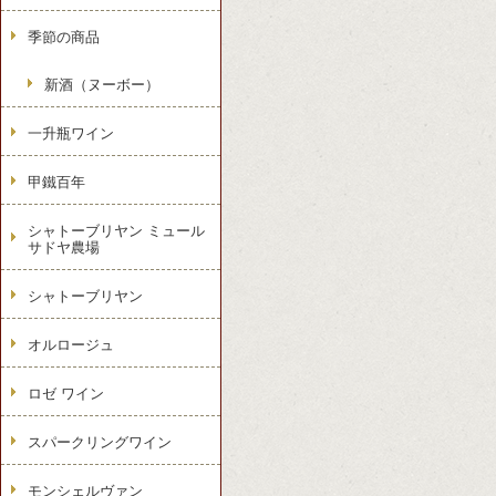
季節の商品
新酒（ヌーボー）
一升瓶ワイン
甲鐵百年
シャトーブリヤン ミュール
サドヤ農場
シャトーブリヤン
オルロージュ
ロゼ ワイン
スパークリングワイン
モンシェルヴァン