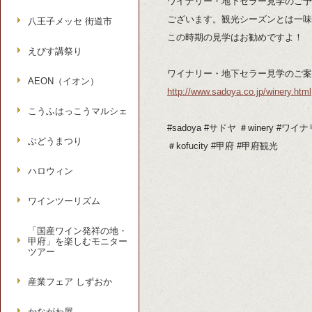
ワイナリー・地下セラー見学のご予
ございます。観光シーズンとは一味
八王子メッセ 街道市
この時期の見学はお勧めですよ！
えびす講祭り
ワイナリー・地下セラー見学のご案
AEON（イオン）
http://www.sadoya.co.jp/winery.html
こうふはっこうマルシェ
#sadoya #サドヤ ＃winery #ワイ
ぶどうまつり
＃kofucity #甲府 #甲府観光
ハロウィン
ワインツーリズム
「国産ワイン発祥の地・
甲府」を楽しむモニター
ツアー
産業フェア しずおか
かながわ屋