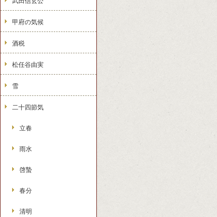
武田信玄公
甲府の気候
酒税
松任谷由実
雪
二十四節気
立春
雨水
啓蟄
春分
清明