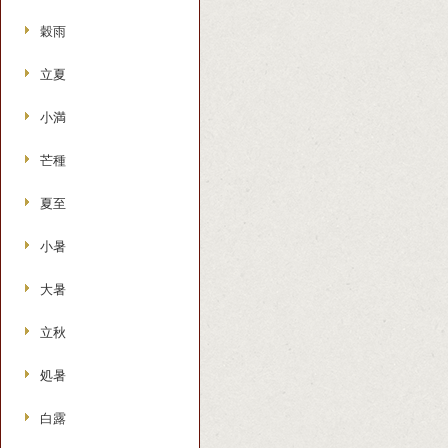
穀雨
立夏
小満
芒種
夏至
小暑
大暑
立秋
処暑
白露