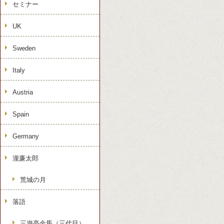
セミナー
UK
Sweden
Italy
Austria
Spain
Germany
瀧廉太郎
荒城の月
落語
三遊亭金馬（三代目）