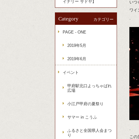
イナリー サドヤ】
いつ
ワイ
Category
.
カテゴリー
PAGE - ONE
2019年5月
2019年6月
イベント
甲府駅北口よっちゃばれ
広場
小江戸甲府の夏祭り
サマー in こうふ
.
ふるさと全国県人会まつ
り
この