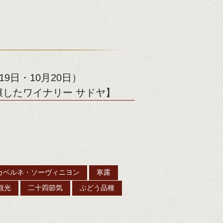
9日・10月20日）
したワイナリー サドヤ】
カベルネ・ソーヴィニヨン
寒露
観光
二十四節気
ぶどう品種