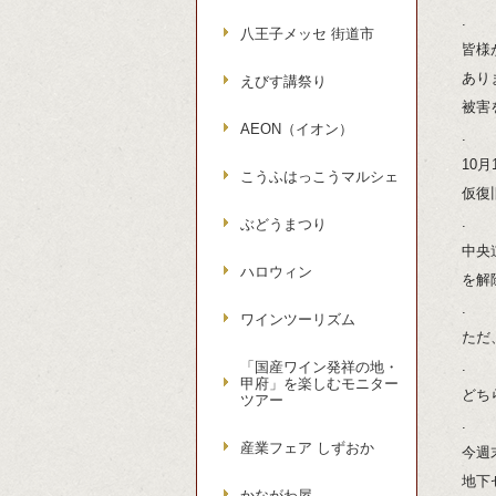
.
八王子メッセ 街道市
皆様
あり
えびす講祭り
被害
AEON（イオン）
.
10
こうふはっこうマルシェ
仮復
.
ぶどうまつり
中央
ハロウィン
を解
.
ワインツーリズム
ただ
.
「国産ワイン発祥の地・
甲府」を楽しむモニター
どち
ツアー
.
産業フェア しずおか
今週
地下
かながわ屋