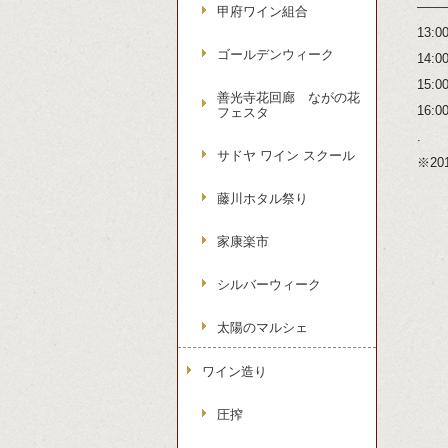
——
甲府ワイン組合
13
ゴールデンウィーク
14
15
善光寺花回廊 ながの花
16
フェスタ
.
サドヤ ワイン スクール
※20
藤川ホタル祭り
家康楽市
シルバーウィーク
太陽のマルシェ
ワイン造り
圧搾