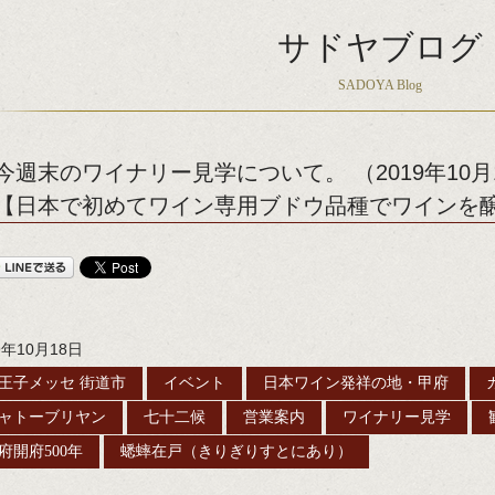
サドヤブログ
SADOYA Blog
今週末のワイナリー見学について。 （2019年10月1
【日本で初めてワイン専用ブドウ品種でワインを醸
9年10月18日
王子メッセ 街道市
イベント
日本ワイン発祥の地・甲府
ャトーブリヤン
七十二候
営業案内
ワイナリー見学
府開府500年
蟋蟀在戸（きりぎりすとにあり）