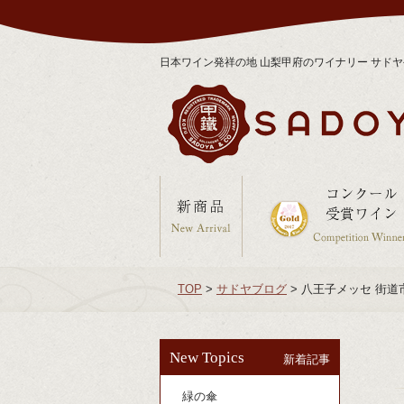
日本ワイン発祥の地 山梨甲府のワイナリー サド
TOP
>
サドヤブログ
>
八王子メッセ 街道
New Topics
新着記事
緑の傘