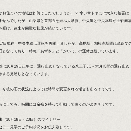
がお住まいの地域は如何でしたでしょうか…？ 幸いサドヤには大きな被害は
ませんでしたが、山梨県と首都圏を結ぶ大動脈、中央道と中央本線が土砂崩
を受け、往来が困難な状態が続いています。
月17日現在、中央本線は運転を再開しましたが、高尾駅、相模湖駅間は単線で
旧となっており、特急「あずさ」と「かいじ」の運休は続いています。
道は10月19日正午に、通行止めとなっている八王子JC～大月IC間の通行止め
除する見通しとなっています。
、今後の雨の状況によっては時間が変更される場合もあるそうです。
らにしても、時間には余裕を持って行動して頂くのがよさそうです。
末（10月19日・20日）のワイナリー
セラー見学のご予約状況をお伝え致します。