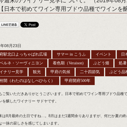
今週末のワイナリー見学について。 （2019年08月
【日本で初めてワイン専用ブドウ品種でワインを醸
9年08月23日
府駅北口よっちゃばれ広場
サマー in こうふ
イベント
日
ベルネ・ソーヴィニヨン
着色期（Veraison)
ぶどう畑
処暑
イナリー見学
観光
甲府の気候
二十四節気
ぶどう品
柎開（わたのはなしべひらく）
甲府開府500年
もご覧いただきありがとうございます。日本で初めてワイン専用ブドウ品種
ンを醸したワイナリー サドヤです。
末は8月最終の土日ですね…。8月はまだ1週間余りありますが、何だか夏の終
な一抹の寂しさを感じてしまいます。