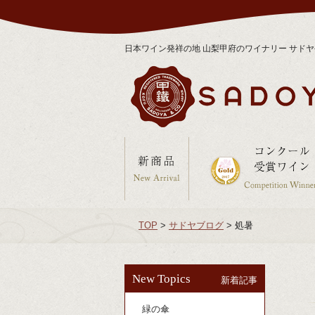
日本ワイン発祥の地 山梨甲府のワイナリー サド
TOP
>
サドヤブログ
>
処暑
New Topics
新着記事
緑の傘