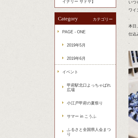
イナリー サドヤ】
いつ
ワイ
Category
.
カテゴリー
本日
PAGE - ONE
仕込
.
2019年5月
2019年6月
イベント
甲府駅北口よっちゃばれ
広場
小江戸甲府の夏祭り
サマー in こうふ
ふるさと全国県人会まつ
り