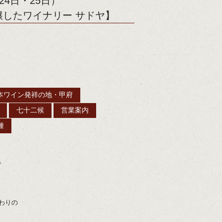
24日・25日）
したワイナリー サドヤ】
本ワイン発祥の地・甲府
七十二候
営業案内
種
で
わりの