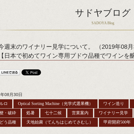
サドヤブログ
SADOYA Blog
今週末のワイナリー見学について。 （2019年08月
【日本で初めてワイン専用ブドウ品種でワインを醸
9年08月30日
ルロ
Optical Sorting Machine（光学式選果機）
ワイン造り
梗・破砕
処暑
七十二候
営業案内
ワイナリー見学
どう品種
天地始粛（てんちはじめてさむし）
甲府開府500年