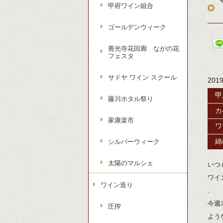
甲府ワイン組合
ゴールデンウィーク
善光寺花回廊 ながの花
フェスタ
サドヤ ワイン スクール
201
甲
藤川ホタル祭り
カ
家康楽市
ワ
シルバーウィーク
綿
太陽のマルシェ
いつ
ワイ
ワイン造り
.
今週
圧搾
よう