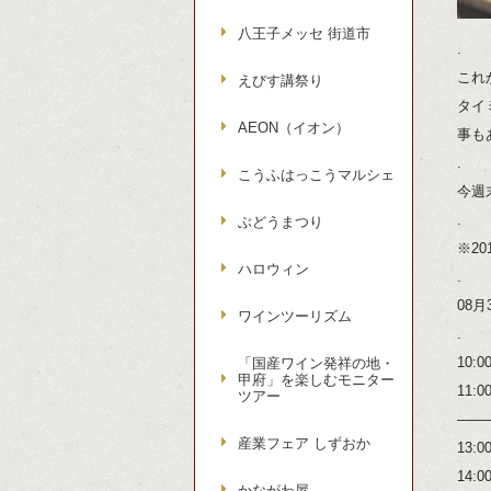
八王子メッセ 街道市
.
これ
えびす講祭り
タイ
AEON（イオン）
事も
.
こうふはっこうマルシェ
今週
.
ぶどうまつり
※20
ハロウィン
.
08月
ワインツーリズム
.
10
「国産ワイン発祥の地・
甲府」を楽しむモニター
11
ツアー
——
産業フェア しずおか
13
14
かながわ屋