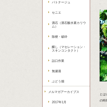
バトナージュ
.
セニエ
酒石（酒石酸水素カリウ
ム）
除梗・破砕
醸し（マセレーション・
スキンコンタクト）
詰口作業
無濾過
ぶどう畑
.
メルマガアーカイブス
とは
の時
2017年1月
.