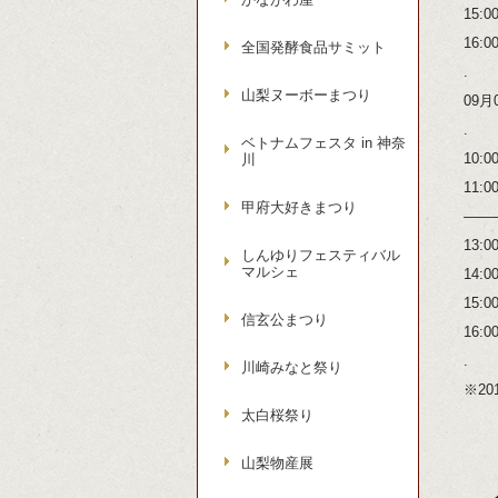
15
16:
全国発酵食品サミット
.
山梨ヌーボーまつり
09月
.
ベトナムフェスタ in 神奈
10
川
11
甲府大好きまつり
——
13
しんゆりフェスティバル
マルシェ
14
15
信玄公まつり
16
.
川崎みなと祭り
※20
太白桜祭り
山梨物産展