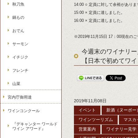
秋刀魚
14:00 ○ 定員に対して余裕があり
15:00 × 定員に達しました。
鍋もの
16:00 × 定員に達しました。
.
おでん
※2019年11月15日 17：00現在
サーモン
今週末のワイナリー見
イチジク
【日本で初めてワイ
フレンチ
山菜
宮内庁御用達
2019年11月08日
イベント
新酒（ヌーボー
ワインコンクール
ワインツーリズム
マスカ
『デキャンター ワールド
ワイン アワード』
営業案内
ワイナリー見学