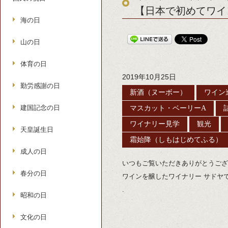
【日本で初めてワイ
海の日
山の日
体育の日
2019年10月25日
勤労感謝の日
新酒（ヌーボー）
ワイン
建国記念の日
マスカット・ベーリーA
ワイナリー見学
観光
天皇誕生日
霜始降（しもはじめてふる）
成人の日
いつもご覧いただきありがとうござ
春分の日
ワインを醸したワイナリー サドヤ
.
昭和の日
文化の日