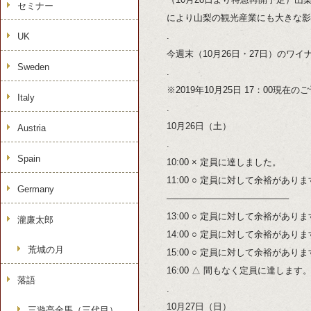
セミナー
により山梨の観光産業にも大きな影
.
UK
今週末（10月26日・27日）のワ
Sweden
.
※2019年10月25日 17：00現在
Italy
.
10月26日（土）
Austria
.
Spain
10:00 × 定員に達しました。
11:00 ○ 定員に対して余裕があり
Germany
—————————————–
13:00 ○ 定員に対して余裕があり
瀧廉太郎
14:00 ○ 定員に対して余裕があり
荒城の月
15:00 ○ 定員に対して余裕があり
16:00 △ 間もなく定員に達します
落語
.
10月27日（日）
三遊亭金馬（三代目）