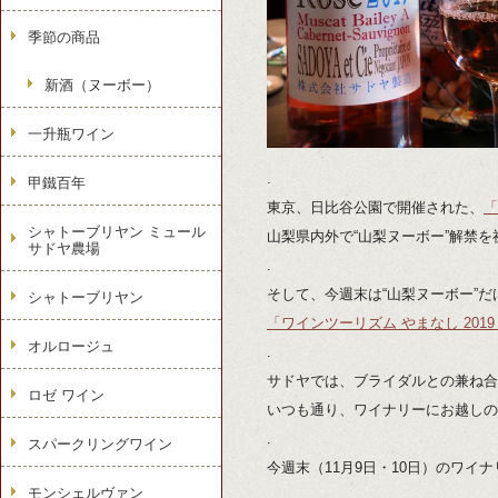
季節の商品
新酒（ヌーボー）
一升瓶ワイン
.
甲鐵百年
東京、日比谷公園で開催された、
「
シャトーブリヤン ミュール
山梨県内外で“山梨ヌーボー”解禁
サドヤ農場
.
そして、今週末は“山梨ヌーボー”
シャトーブリヤン
「ワインツーリズム やまなし 201
オルロージュ
.
サドヤでは、ブライダルとの兼ね合
ロゼ ワイン
いつも通り、ワイナリーにお越しの
.
スパークリングワイン
今週末（11月9日・10日）のワ
モンシェルヴァン
.