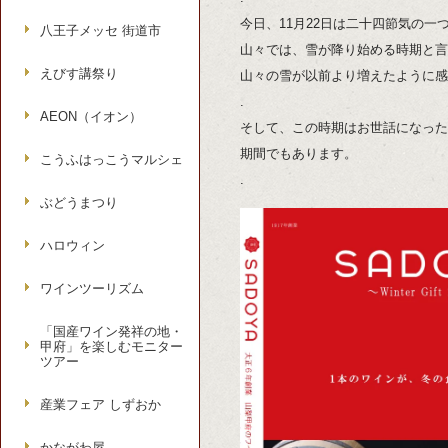
今日、11月22日は二十四節気の
八王子メッセ 街道市
山々では、雪が降り始める時期と言
えびす講祭り
山々の雪が以前より増えたように感
.
AEON（イオン）
そして、この時期はお世話になった
期間でもあります。
こうふはっこうマルシェ
.
ぶどうまつり
ハロウィン
ワインツーリズム
「国産ワイン発祥の地・
甲府」を楽しむモニター
ツアー
産業フェア しずおか
かながわ屋