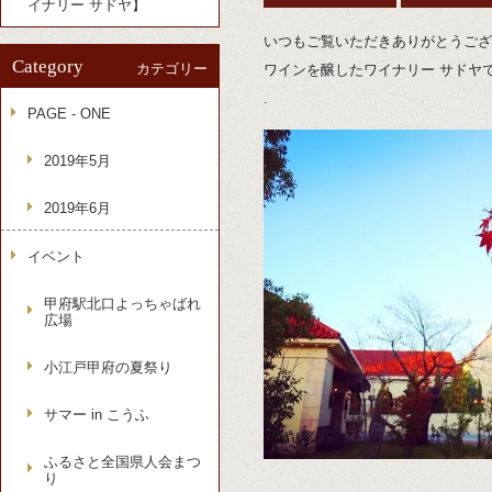
イナリー サドヤ】
いつもご覧いただきありがとうござ
Category
カテゴリー
ワインを醸したワイナリー サドヤ
.
PAGE - ONE
2019年5月
2019年6月
イベント
甲府駅北口よっちゃばれ
広場
小江戸甲府の夏祭り
サマー in こうふ
ふるさと全国県人会まつ
り
.