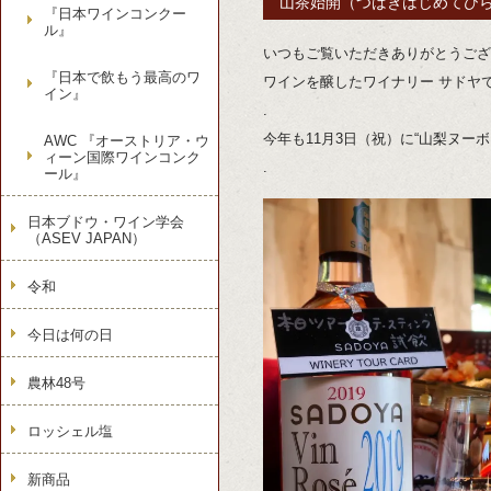
山茶始開（つばきはじめてひ
『日本ワインコンクー
ル』
いつもご覧いただきありがとうござ
『日本で飲もう最高のワ
ワインを醸したワイナリー サドヤ
イン』
.
今年も11月3日（祝）に“山梨ヌー
AWC 『オーストリア・ウ
ィーン国際ワインコンク
.
ール』
日本ブドウ・ワイン学会
（ASEV JAPAN）
令和
今日は何の日
農林48号
ロッシェル塩
新商品