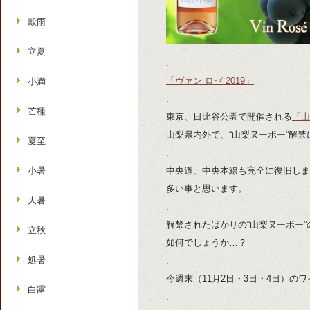
穀雨
立夏
.
「ヴァン ロゼ 2019」
小満
.
芒種
東京、日比谷公園で開催される
「山
山梨県内外で、“山梨ヌーボー”解
夏至
.
小暑
中央道、中央本線も完全に復旧しま
多い事と思います。
大暑
.
解禁されたばかりの“山梨ヌーボー
立秋
如何でしょうか…？
処暑
.
今週末（11月2日・3日・4日）
白露
.