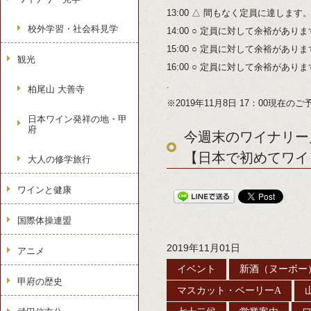
13:00 △ 間もなく定員に達します
校外学習・社会科見学
14:00 ○ 定員に対して余裕があり
15:00 ○ 定員に対して余裕があり
観光
16:00 ○ 定員に対して余裕があり
.
柏尾山 大善寺
※2019年11月8日 17：00現在の
日本ワイン発祥の地・甲
府
今週末のワイナリー見
【日本で初めてワイ
大人の修学旅行
ワインと健康
国際体操連盟
2019年11月01日
アニメ
イベント
新酒（ヌーボー
甲府の歴史
マスカット・ベーリーA