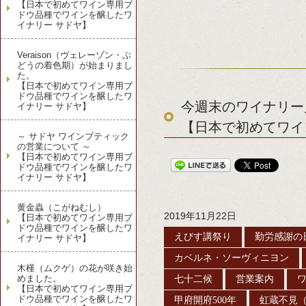
【日本で初めてワイン専用ブ
ドウ品種でワインを醸したワ
イナリー サドヤ】
Veraison（ヴェレーゾン・ぶ
どうの着色期）が始まりまし
た。
【日本で初めてワイン専用ブ
ドウ品種でワインを醸したワ
今週末のワイナリー見
イナリー サドヤ】
【日本で初めてワイ
～ サドヤ ワインブティック
の営業について ～
【日本で初めてワイン専用ブ
ドウ品種でワインを醸したワ
イナリー サドヤ】
黄金蟲（こがねむし）
2019年11月22日
【日本で初めてワイン専用ブ
ドウ品種でワインを醸したワ
えびす講祭り
勤労感謝の
イナリー サドヤ】
カベルネ・ソーヴィニヨン
木槿（ムクゲ）の花が咲き始
めました。
七十二候
営業案内
【日本で初めてワイン専用ブ
ドウ品種でワインを醸したワ
甲府開府500年
虹蔵不見