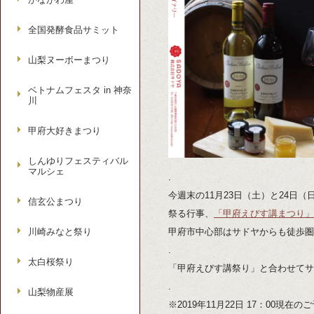
全国発酵食品サミット
山梨ヌーボーまつり
ベトナムフェスタ in 神奈
川
甲府大好きまつり
しんゆりフェスティバル
マルシェ
.
今週末の11月23日（土）と24日
信玄公まつり
祭る行事、
「甲府えびす講まつり」
川崎みなと祭り
甲府市中心部はサドヤからも徒歩圏
.
太白桜祭り
「甲府えびす講祭り」と合わせてサ
.
山梨物産展
※2019年11月22日 17：00現在