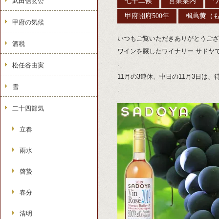
武田信玄公
七十二候
営業案内
甲府開府500年
楓蔦黄（
甲府の気候
いつもご覧いただきありがとうござ
酒税
ワインを醸したワイナリー サドヤ
.
松任谷由実
11月の3連休、中日の11月3日は、
雪
.
二十四節気
立春
雨水
啓蟄
春分
清明