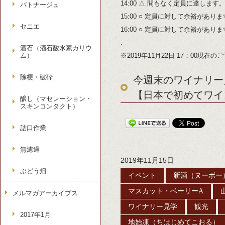
14:00 △ 間もなく定員に達します
バトナージュ
15:00 ○ 定員に対して余裕があり
セニエ
16:00 ○ 定員に対して余裕があり
.
酒石（酒石酸水素カリウ
ム）
※2019年11月22日 17：00現在
除梗・破砕
今週末のワイナリー見
【日本で初めてワイ
醸し（マセレーション・
スキンコンタクト）
詰口作業
無濾過
2019年11月15日
ぶどう畑
イベント
新酒（ヌーボー
マスカット・ベーリーA
メルマガアーカイブス
ワイナリー見学
観光
2017年1月
地始凍（ちはじめてこおる）