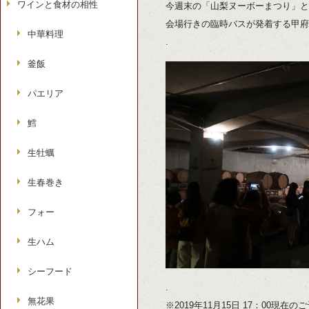
ワインと食材の相性
今週末の「山梨ヌーボーまつり」と
会場行きの臨時バスが発着する甲府
中華料理
.
釜飯
パエリア
鱈
生牡蠣
生春巻き
フォー
生ハム
シーフード
.
無花果
※2019年11月15日 17：00現在