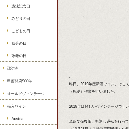
憲法記念日
みどりの日
こどもの日
秋分の日
敬老の日
諏訪湖
.
甲府開府500年
昨日、2019年産新酒ワイン、そして
（瓶詰）作業を行いました。
オールドヴィンテージ
.
輸入ワイン
2019年は難しいヴィンテージで
.
Austria
単線で仮復旧、折返し運転を行って
（10月28日より特急再開予定）山