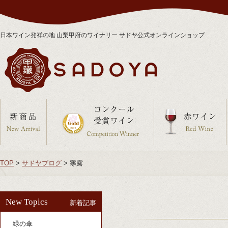
日本ワイン発祥の地 山梨甲府のワイナリー サドヤ公式オンラインショップ
TOP
>
サドヤブログ
>
寒露
New Topics
新着記事
緑の傘