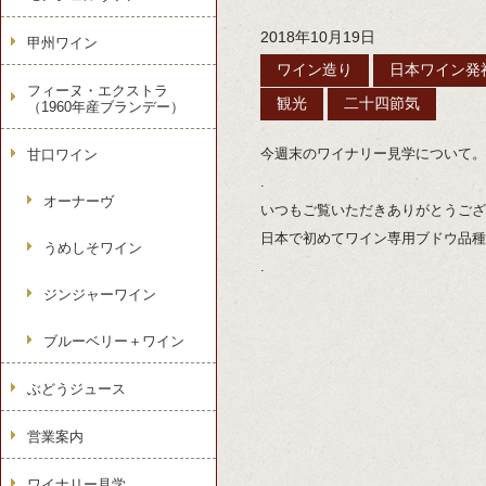
2018年10月19日
甲州ワイン
ワイン造り
日本ワイン発
フィーヌ・エクストラ
観光
二十四節気
（1960年産ブランデー）
今週末のワイナリー見学について。
甘口ワイン
.
オーナーヴ
いつもご覧いただきありがとうござ
日本で初めてワイン専用ブドウ品種
うめしそワイン
.
ジンジャーワイン
ブルーベリー＋ワイン
ぶどうジュース
営業案内
ワイナリー見学