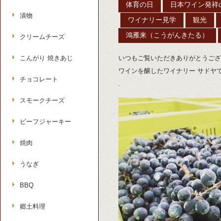
体育の日
日本ワイン発祥
漬物
ワイナリー見学
観光
鴻雁来（こうがんきたる）
クリームチーズ
こんがり 焼きあじ
いつもご覧いただきありがとうござ
ワインを醸したワイナリー サドヤ
チョコレート
.
スモークチーズ
ビーフジャーキー
焼肉
うなぎ
BBQ
郷土料理