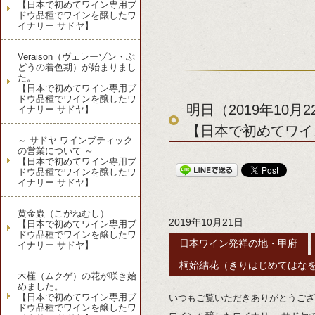
【日本で初めてワイン専用ブ
ドウ品種でワインを醸したワ
イナリー サドヤ】
Veraison（ヴェレーゾン・ぶ
どうの着色期）が始まりまし
た。
【日本で初めてワイン専用ブ
ドウ品種でワインを醸したワ
明日（2019年10
イナリー サドヤ】
【日本で初めてワイ
～ サドヤ ワインブティック
の営業について ～
【日本で初めてワイン専用ブ
ドウ品種でワインを醸したワ
イナリー サドヤ】
黄金蟲（こがねむし）
2019年10月21日
【日本で初めてワイン専用ブ
ドウ品種でワインを醸したワ
日本ワイン発祥の地・甲府
イナリー サドヤ】
桐始結花（きりはじめてはな
木槿（ムクゲ）の花が咲き始
めました。
【日本で初めてワイン専用ブ
いつもご覧いただきありがとうござ
ドウ品種でワインを醸したワ