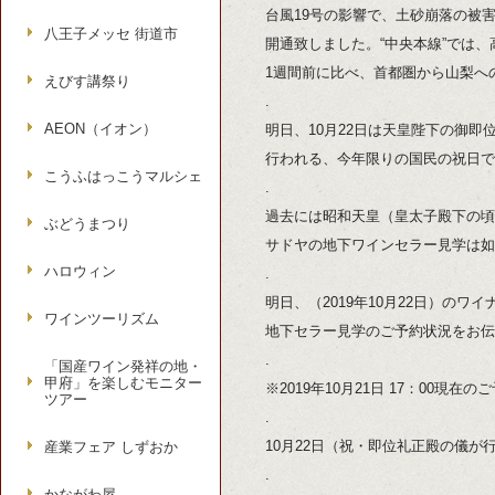
台風19号の影響で、土砂崩落の被害
八王子メッセ 街道市
開通致しました。“中央本線”では
1週間前に比べ、首都圏から山梨へ
えびす講祭り
.
AEON（イオン）
明日、10月22日は天皇陛下の御
行われる、今年限りの国民の祝日で
こうふはっこうマルシェ
.
過去には昭和天皇（皇太子殿下の頃
ぶどうまつり
サドヤの地下ワインセラー見学は如
ハロウィン
.
明日、（2019年10月22日）のワイ
ワインツーリズム
地下セラー見学のご予約状況をお伝
.
「国産ワイン発祥の地・
甲府」を楽しむモニター
※2019年10月21日 17：00現在
ツアー
.
10月22日（祝・即位礼正殿の儀が
産業フェア しずおか
.
かながわ屋