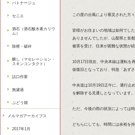
バトナージュ
.
この度の台風により罹災された方々
セニエ
.
酒石（酒石酸水素カリウ
皆様がお住まいの地域は如何でした
ム）
ありませんでしたが、山梨県と首都
被害を受け、往来が困難な状態が続
除梗・破砕
.
醸し（マセレーション・
10月17日現在、中央本線は運転
スキンコンタクト）
仮復旧となっており、特急「あずさ
詰口作業
.
中央道は10月19日正午に、通行止
無濾過
を解除する見通しとなっています。
.
ぶどう畑
ただ、今後の雨の状況によっては時
メルマガアーカイブス
.
どちらにしても、時間には余裕を持
2017年1月
.