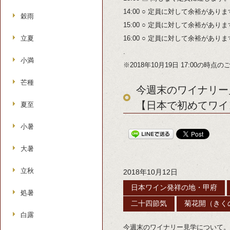
14:00 ○ 定員に対して余裕があり
穀雨
15:00 ○ 定員に対して余裕があり
立夏
16:00 ○ 定員に対して余裕があり
.
小満
※2018年10月19日 17:00の時
芒種
今週末のワイナリー見
【日本で初めてワイ
夏至
小暑
大暑
立秋
2018年10月12日
日本ワイン発祥の地・甲府
処暑
二十四節気
菊花開（きく
白露
今週末のワイナリー見学について。