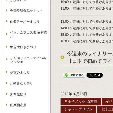
10:00 ○ 定員に対して余裕があり
11:00 ○ 定員に対して余裕があり
全国発酵食品サミット
—————————————–
山梨ヌーボーまつり
13:00 ○ 定員に対して余裕があり
14:00 ○ 定員に対して余裕があり
ベトナムフェスタ in 神奈
15:00 ○ 定員に対して余裕があり
川
16:00 ○ 定員に対して余裕があり
甲府大好きまつり
今週末のワイナリー見
しんゆりフェスティバル
【日本で初めてワイ
マルシェ
信玄公まつり
川崎みなと祭り
2019年10月18日
太白桜祭り
八王子メッセ 街道市
イベ
山梨物産展
シャトーブリヤン
七十二