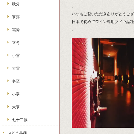
秋分
.
いつもご覧いただきありがとうござ
寒露
日本で初めてワイン専用ブドウ品種
.
霜降
立冬
小雪
大雪
冬至
小寒
大寒
七十二候
ぶどう品種