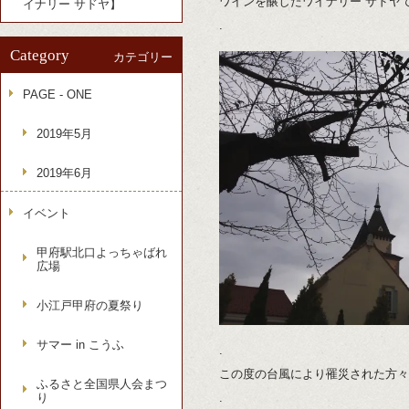
ワインを醸したワイナリー サドヤ
イナリー サドヤ】
.
Category
カテゴリー
PAGE - ONE
2019年5月
2019年6月
イベント
甲府駅北口よっちゃばれ
広場
小江戸甲府の夏祭り
サマー in こうふ
.
この度の台風により罹災された方々
ふるさと全国県人会まつ
り
.