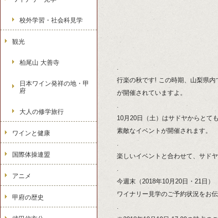
校外学習・社会科見学
観光
柏尾山 大善寺
.
行楽の秋です! この時期、山梨県
日本ワイン発祥の地・甲
府
が開催されていますよ。
.
大人の修学旅行
10月20日（土）はサドヤからとて
素敵なイベントが開催されます。
ワインと健康
.
国際体操連盟
楽しいイベントと合わせて、サドヤ
.
アニメ
今週末（2018年10月20日・21日）
ワイナリー見学のご予約状況をお伝
甲府の歴史
.