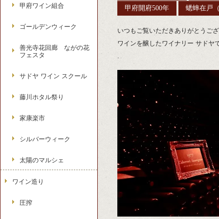
甲府ワイン組合
甲府開府500年
蟋蟀在戸
ゴールデンウィーク
いつもご覧いただきありがとうござ
ワインを醸したワイナリー サドヤ
善光寺花回廊 ながの花
フェスタ
.
サドヤ ワイン スクール
藤川ホタル祭り
家康楽市
シルバーウィーク
太陽のマルシェ
ワイン造り
圧搾