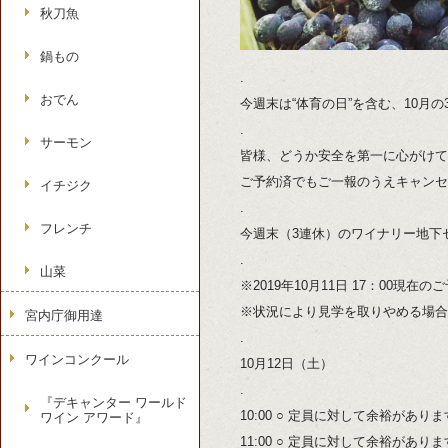
秋刀魚
鍋もの
.
おでん
今週末は“体育の日”を含む、10月
.
サーモン
皆様、どうか安全を第一に心がけて
ご予約済でもご一報のうえキャンセ
イチジク
.
フレンチ
今週末（3連休）のワイナリー地下
.
山菜
※2019年10月11日 17：00現在
※状況により見学を取りやめる場合
宮内庁御用達
.
ワインコンクール
10月12日（土）
.
『デキャンター ワールド
10:00 ○ 定員に対して余裕があり
ワイン アワード』
11:00 ○ 定員に対して余裕があり