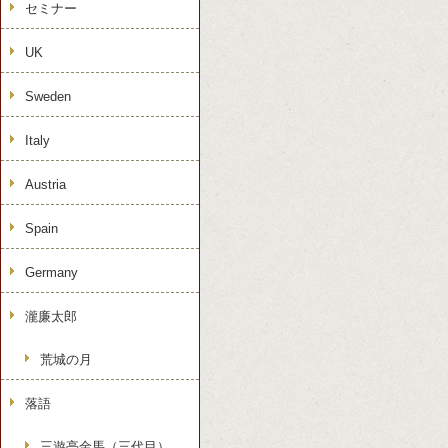
セミナー
UK
Sweden
Italy
Austria
Spain
Germany
瀧廉太郎
荒城の月
落語
三遊亭金馬（三代目）