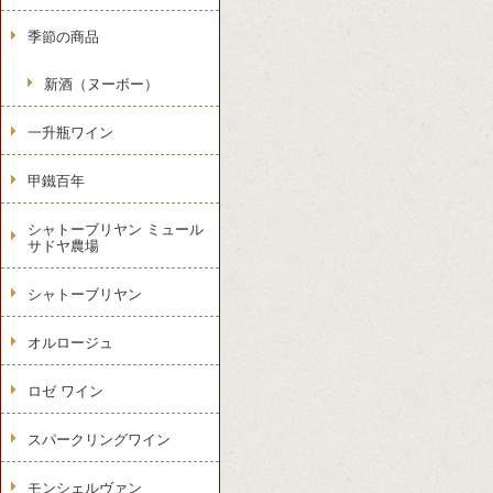
季節の商品
新酒（ヌーボー）
一升瓶ワイン
甲鐵百年
シャトーブリヤン ミュール
サドヤ農場
シャトーブリヤン
オルロージュ
ロゼ ワイン
スパークリングワイン
モンシェルヴァン