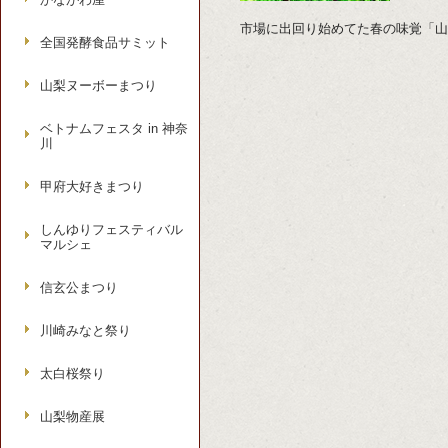
市場に出回り始めてた春の味覚「山
全国発酵食品サミット
山梨ヌーボーまつり
ベトナムフェスタ in 神奈
川
甲府大好きまつり
しんゆりフェスティバル
マルシェ
信玄公まつり
川崎みなと祭り
太白桜祭り
山梨物産展