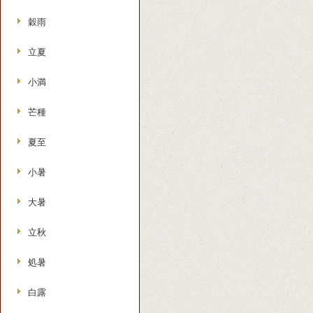
穀雨
立夏
小満
芒種
夏至
小暑
大暑
立秋
処暑
白露