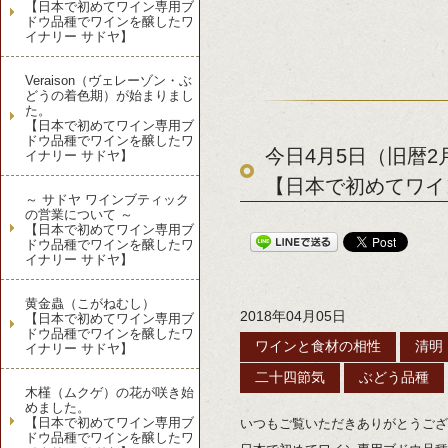
【日本で初めてワイン専用ブ
ドウ品種でワインを醸したワ
イナリー サドヤ】
Veraison（ヴェレーゾン・ぶ
どうの着色期）が始まりまし
た。
【日本で初めてワイン専用ブ
ドウ品種でワインを醸したワ
今日4月5日（旧暦
イナリー サドヤ】
【日本で初めてワイ
～ サドヤ ワインブティック
の営業について ～
【日本で初めてワイン専用ブ
ドウ品種でワインを醸したワ
イナリー サドヤ】
黄金蟲（こがねむし）
2018年04月05日
【日本で初めてワイン専用ブ
ドウ品種でワインを醸したワ
ワインと食材の相性
清明
イナリー サドヤ】
二十四節気
ぶどう品種
木槿（ムクゲ）の花が咲き始
めました。
【日本で初めてワイン専用ブ
いつもご覧いただきありがとうござ
ドウ品種でワインを醸したワ