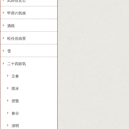
武田信玄公
甲府の気候
酒税
松任谷由実
雪
二十四節気
立春
雨水
啓蟄
春分
清明