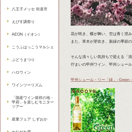
八王子メッセ 街道市
えびす講祭り
花が咲き、蝶が舞い、空は青く澄み
AEON（イオン）
また、草木が芽吹き、新緑の季節の
こうふはっこうマルシェ
そんな清々しい気持ちで迎える「清
ぶどうまつり
佇まいの甲州ワイン、甲州シュール・リ
ハロウィン
甲州シュール・リー「緑」- Green 
ワインツーリズム
「国産ワイン発祥の地・
甲府」を楽しむモニター
ツアー
産業フェア しずおか
かながわ屋