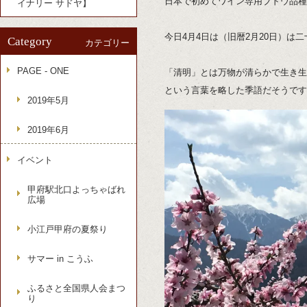
日本で初めてワイン専用ブドウ品種
イナリー サドヤ】
今日4月4日は（旧暦2月20日）は
Category
カテゴリー
PAGE - ONE
「清明」とは万物が清らかで生き生
という言葉を略した季語だそうです
2019年5月
2019年6月
イベント
甲府駅北口よっちゃばれ
広場
小江戸甲府の夏祭り
サマー in こうふ
ふるさと全国県人会まつ
り