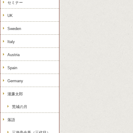
セミナー
UK
Sweden
Italy
Austria
Spain
Germany
瀧廉太郎
荒城の月
落語
三遊亭金馬（三代目）