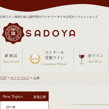
日本ワイン発祥の地 山梨甲府のワイナリー サドヤ公式オンラインショップ
TOP
>
サドヤブログ
>
山菜
New Topics
新着記事
緑の傘