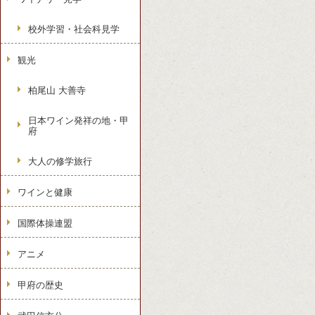
校外学習・社会科見学
観光
柏尾山 大善寺
日本ワイン発祥の地・甲
府
大人の修学旅行
ワインと健康
国際体操連盟
アニメ
甲府の歴史