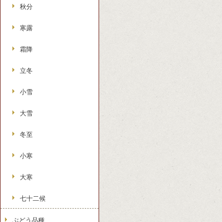
秋分
寒露
霜降
立冬
小雪
大雪
冬至
小寒
大寒
七十二候
ぶどう品種