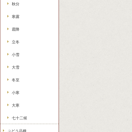
秋分
寒露
霜降
立冬
小雪
大雪
冬至
小寒
大寒
七十二候
ぶどう品種