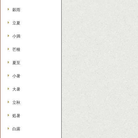
穀雨
立夏
小満
芒種
夏至
小暑
大暑
立秋
処暑
白露