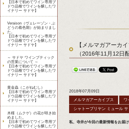
【日本で初めてワイン専用ブ
ドウ品種でワインを醸したワ
イナリー サドヤ】
Veraison（ヴェレーゾン・ぶ
どうの着色期）が始まりまし
た。
【日本で初めてワイン専用ブ
ドウ品種でワインを醸したワ
【メルマガアーカイ
イナリー サドヤ】
（2016年11月12日
～ サドヤ ワインブティック
の営業について ～
【日本で初めてワイン専用ブ
ドウ品種でワインを醸したワ
イナリー サドヤ】
黄金蟲（こがねむし）
2018年07月09日
【日本で初めてワイン専用ブ
ドウ品種でワインを醸したワ
メルマガアーカイブス
ワ
イナリー サドヤ】
シャトーブリヤン ミュール 
木槿（ムクゲ）の花が咲き始
めました。
【日本で初めてワイン専用ブ
私、寺井が今回の最新情報をお届け
ドウ品種でワインを醸したワ