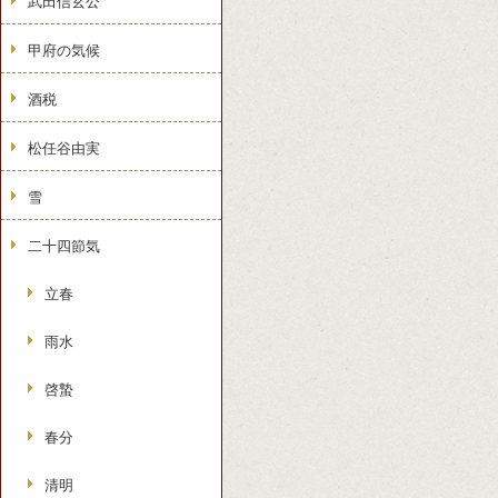
武田信玄公
甲府の気候
酒税
松任谷由実
雪
二十四節気
立春
雨水
啓蟄
春分
清明