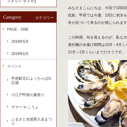
イナリー サドヤ】
みなさまこんにちは、今回で10回
此処、甲府では今週、10日に初氷
Category
カテゴリー
冬が近づいて来るのが感じられます
PAGE - ONE
この時期、旬を迎えるのが、私も大
2019年5月
真牡蠣の水揚げ期間は10月～4月
11月～2月くらいまでだそうです。
2019年6月
イベント
甲府駅北口よっちゃばれ
広場
小江戸甲府の夏祭り
サマー in こうふ
ふるさと全国県人会まつ
り