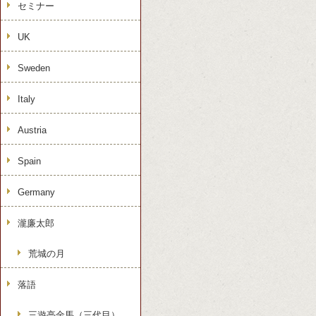
セミナー
UK
Sweden
Italy
Austria
Spain
Germany
瀧廉太郎
荒城の月
落語
三遊亭金馬（三代目）