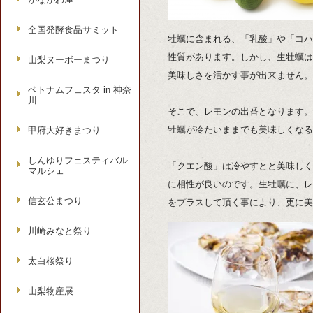
全国発酵食品サミット
牡蠣に含まれる、「乳酸」や「コハ
性質があります。しかし、生牡蠣は
山梨ヌーボーまつり
美味しさを活かす事が出来ません。
ベトナムフェスタ in 神奈
川
そこで、レモンの出番となります。
牡蠣が冷たいままでも美味しくなる
甲府大好きまつり
しんゆりフェスティバル
「クエン酸」は冷やすとと美味しく
マルシェ
に相性が良いのです。生牡蠣に、レ
信玄公まつり
をプラスして頂く事により、更に美
川崎みなと祭り
太白桜祭り
山梨物産展