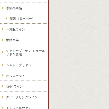
季節の商品
新酒（ヌーボー）
一升瓶ワイン
甲鐵百年
シャトーブリヤン ミュール
サドヤ農場
シャトーブリヤン
オルロージュ
ロゼ ワイン
スパークリングワイン
モンシェルヴァン