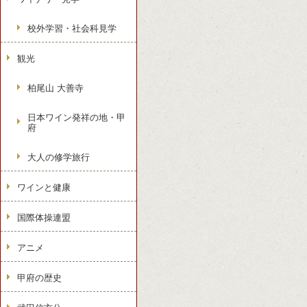
校外学習・社会科見学
観光
柏尾山 大善寺
日本ワイン発祥の地・甲
府
大人の修学旅行
ワインと健康
国際体操連盟
アニメ
甲府の歴史