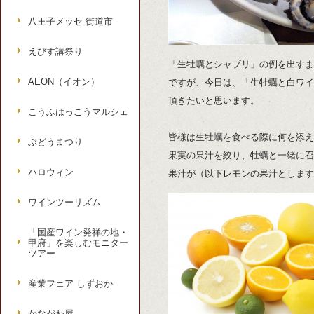
八王子メッセ 街道市
えびす講祭り
「生牡蠣とシャブリ」の例を出すま
AEON（イオン）
ですが、今日は、「生牡蠣と白ワイ
頂きたいと思います。
こうふはっこうマルシェ
皆様は生牡蠣を食べる際に何を添え
ぶどうまつり
果実の果汁を絞り、牡蠣と一緒に召
ハロウィン
果汁が（以下レモンの果汁とします
ワインツーリズム
「国産ワイン発祥の地・
甲府」を楽しむモニター
ツアー
産業フェア しずおか
かながわ屋