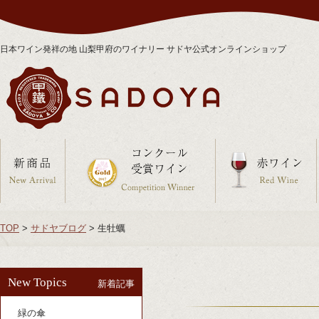
日本ワイン発祥の地 山梨甲府のワイナリー サドヤ公式オンラインショップ
TOP
>
サドヤブログ
>
生牡蠣
New Topics
新着記事
緑の傘