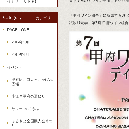
日本で初めてワイン専用ブドウ品種
イナリー サドヤ】
「甲府ワイン組合」に所属する8社
Category
カテゴリー
試飲即売会「第7回 甲府ワイン組
PAGE - ONE
2019年5月
2019年6月
イベント
甲府駅北口よっちゃばれ
広場
小江戸甲府の夏祭り
サマー in こうふ
ふるさと全国県人会まつ
り