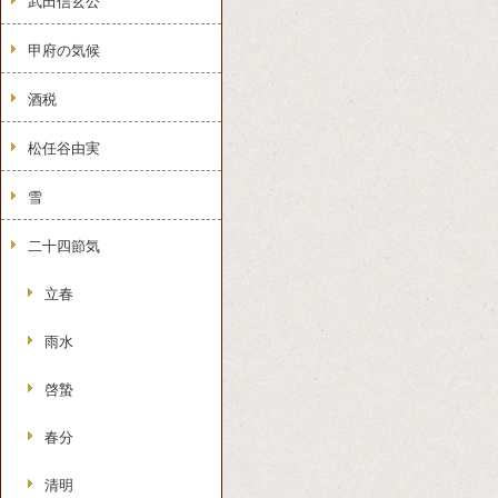
武田信玄公
甲府の気候
酒税
松任谷由実
雪
二十四節気
立春
雨水
啓蟄
春分
清明