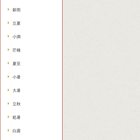
穀雨
立夏
小満
芒種
夏至
小暑
大暑
立秋
処暑
白露