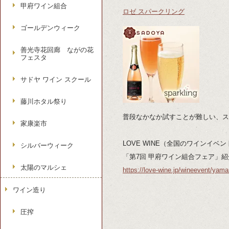
甲府ワイン組合
ロゼ スパークリング
ゴールデンウィーク
善光寺花回廊 ながの花
フェスタ
サドヤ ワイン スクール
藤川ホタル祭り
普段なかなか試すことが難しい、
ス
家康楽市
LOVE WINE（全国のワインイベ
シルバーウィーク
「第7回 甲府ワイン組合フェア」
太陽のマルシェ
https://love-wine.jp/
wineevent/yama
ワイン造り
圧搾