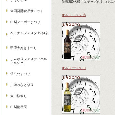
先着300名様にはチーズのおつま
全国発酵食品サミット
オルロージュ 赤
山梨ヌーボーまつり
ベトナムフェスタ in 神奈
川
甲府大好きまつり
しんゆりフェスティバル
マルシェ
オルロージュ 白
信玄公まつり
川崎みなと祭り
太白桜祭り
山梨物産展