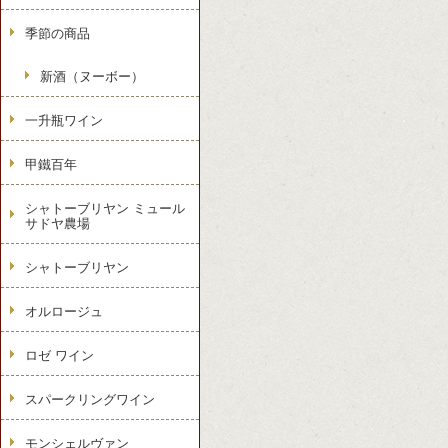
季節の商品
新酒（ヌーボー）
一升瓶ワイン
甲鐵百年
シャトーブリヤン ミュール
サドヤ農場
シャトーブリヤン
オルロージュ
ロゼ ワイン
スパークリングワイン
モンシェルヴァン