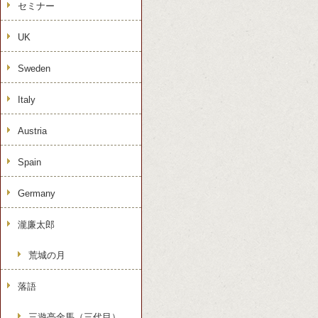
セミナー
UK
Sweden
Italy
Austria
Spain
Germany
瀧廉太郎
荒城の月
落語
三遊亭金馬（三代目）