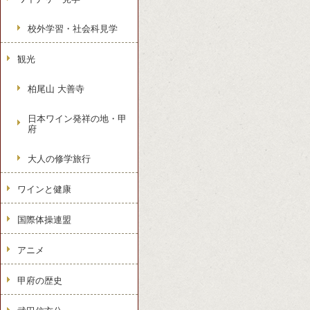
校外学習・社会科見学
観光
柏尾山 大善寺
日本ワイン発祥の地・甲
府
大人の修学旅行
ワインと健康
国際体操連盟
アニメ
甲府の歴史