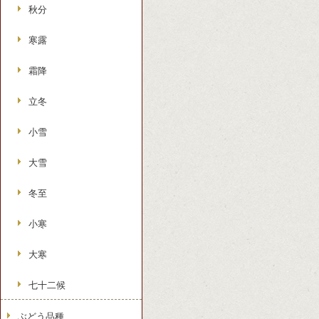
秋分
寒露
霜降
立冬
小雪
大雪
冬至
小寒
大寒
七十二候
ぶどう品種