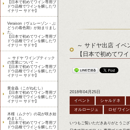
【日本で初めてワイン専用ブ
ドウ品種でワインを醸したワ
イナリー サドヤ】
Veraison（ヴェレーゾン・ぶ
どうの着色期）が始まりまし
た。
【日本で初めてワイン専用ブ
ドウ品種でワインを醸したワ
～ サドヤ出店 イベ
イナリー サドヤ】
【日本で初めてワイ
～ サドヤ ワインブティック
の営業について ～
【日本で初めてワイン専用ブ
ドウ品種でワインを醸したワ
イナリー サドヤ】
黄金蟲（こがねむし）
2018年04月25日
【日本で初めてワイン専用ブ
ドウ品種でワインを醸したワ
イベント
シャルドネ
イナリー サドヤ】
オルロージュ
ロゼ ワイン
木槿（ムクゲ）の花が咲き始
めました。
【日本で初めてワイン専用ブ
いつもご覧いただきありがとうござ
ドウ品種でワインを醸したワ