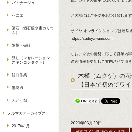
他、ガイドの指示に従いますようお
バトナージュ
.
セニエ
お客様にはご不便をお掛け致します
.
酒石（酒石酸水素カリウ
サドヤ オンラインショップは通常
ム）
https://sadoya-wine.com
除梗・破砕
.
なお、今後の情勢に応じて営業内容
醸し（マセレーション・
適宜情報を更新しご案内させて頂き
スキンコンタクト）
木槿（ムクゲ）の花
詰口作業
【日本で初めてワイ
無濾過
ぶどう畑
メルマガアーカイブス
2020年06月29日
2017年1月
日本ワイン発祥の地・甲府