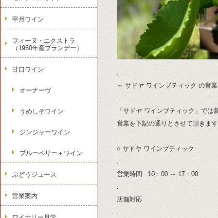
甲州ワイン
フィーヌ・エクストラ
（1960年産ブランデー）
甘口ワイン
.
～ サドヤ ワインブティック の営業
オーナーヴ
.
「サドヤ ワインブティック」では
うめしそワイン
営業を下記の通りとさせて頂きます
ジンジャーワイン
.
○ サドヤ ワインブティック
ブルーベリー＋ワイン
.
営業時間 : 10：00 ～ 17：00
ぶどうジュース
.
営業案内
店舗対応
.
ワイナリー見学