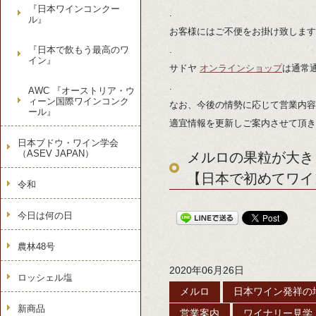
『日本ワインコンクー
.
ル』
お客様にはご不便をお掛け致します
『日本で飲もう最高のワ
.
イン』
サドヤ
オンラインショップ
は通常
.
AWC 『オーストリア・ウ
ィーン国際ワインコンク
なお、今後の情勢に応じて営業内容
ール』
適宜情報を更新しご案内させて頂き
日本ブドウ・ワイン学会
（ASEV JAPAN）
メルロの果粒が大き
【日本で初めてワイ
令和
今日は何の日
農林48号
2020年06月26日
ロッシェル塩
メルロ
日本ワイン発祥の
新商品
営業案内
ワイナリー見学