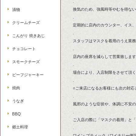
.
換気のため、強風時等やむを得ない
漬物
.
クリームチーズ
定期的に店内のカウンター、イス、
.
こんがり 焼きあじ
スタッフはマスクを着用のうえ業務
チョコレート
.
店内の座席を減らして営業致します
スモークチーズ
.
場合により、入店制限をさせて頂く
ビーフジャーキー
.
焼肉
○ご来店になるお客様にも次の対応
.
うなぎ
風邪のような症状や、体調に不安の
.
BBQ
ご入店の際に「マスクの着用」と「
郷土料理
.
ワイン ブティック（ワイナリー併