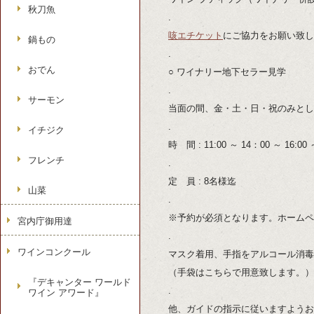
秋刀魚
.
咳エチケット
にご協力をお願い致し
鍋もの
.
おでん
○ ワイナリー地下セラー見学
.
サーモン
当面の間、金・土・日・祝のみとし
.
イチジク
時 間 : 11:00 ～ 14：00 ～ 
フレンチ
.
定 員 : 8名様迄
山菜
.
※予約が必須となります。ホームペ
宮内庁御用達
.
ワインコンクール
マスク着用、手指をアルコール消毒
（手袋はこちらで用意致します。）
『デキャンター ワールド
.
ワイン アワード』
他、ガイドの指示に従いますようお