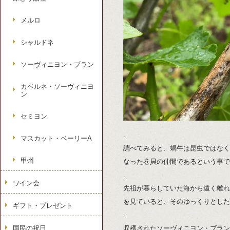
メルロ
シャルドネ
ソーヴィニヨン・ブラン
カベルネ・ソーヴィニヨ
ン
セミヨン
.
マスカット・ベーリーA
調べてみると、蝸牛は昆虫ではなく
甲州
なった巻貝の仲間であるという事で
.
ワイン会
先祖が暮らしていた海から遠く離れ
を見ていると、そのゆっくりとした
ギフト・プレゼント
.
国民の祝日
収穫されたソーヴィニヨン・ブラン