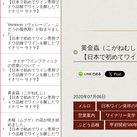
【日本で初めてワイン専用ブ
ドウ品種でワインを醸したワ
イナリー サドヤ】
Veraison（ヴェレーゾン・ぶ
どうの着色期）が始まりまし
た。
【日本で初めてワイン専用ブ
ドウ品種でワインを醸したワ
黄金蟲（こがねむし
イナリー サドヤ】
【日本で初めてワイ
～ サドヤ ワインブティック
の営業について ～
【日本で初めてワイン専用ブ
ドウ品種でワインを醸したワ
イナリー サドヤ】
黄金蟲（こがねむし）
2020年07月06日
【日本で初めてワイン専用ブ
ドウ品種でワインを醸したワ
メルロ
日本ワイン発祥の
イナリー サドヤ】
営業案内
ワイナリー見学
木槿（ムクゲ）の花が咲き始
めました。
ぶどう品種
甲府開府500
【日本で初めてワイン専用ブ
ドウ品種でワインを醸したワ