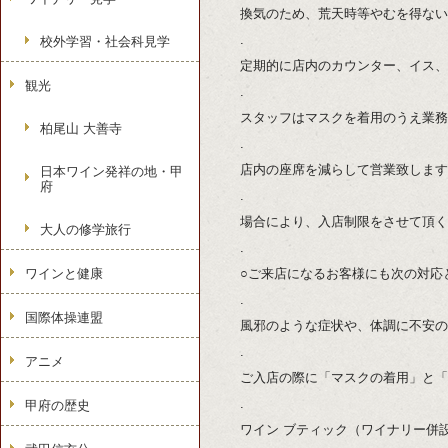
換気のため、荒天時等やむを得ない
.
校外学習・社会科見学
定期的に店内のカウンター、イス、
観光
.
スタッフはマスクを着用のうえ業務
柏尾山 大善寺
.
店内の座席を減らして営業致します
日本ワイン発祥の地・甲
府
.
場合により、入店制限をさせて頂く
大人の修学旅行
.
ワインと健康
○ご来店になるお客様にも次の対応
.
国際体操連盟
風邪のような症状や、体調に不安の
.
アニメ
ご入店の際に「マスクの着用」と「
.
甲府の歴史
ワイン ブティック（ワイナリー併