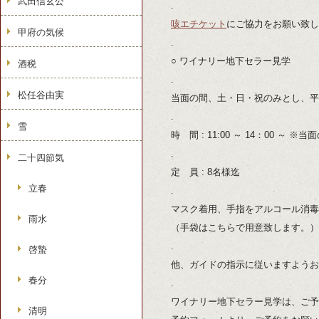
武田信玄公
.
咳エチケット
にご協力をお願い致し
甲府の気候
.
○ ワイナリー地下セラー見学
酒税
.
松任谷由実
当面の間、土・日・祝のみとし、平
.
雪
時 間 : 11:00 ～ 14：00 ～
.
二十四節気
定 員 : 8名様迄
立春
.
マスク着用、手指をアルコール消毒
雨水
（手袋はこちらで用意致します。）
.
啓蟄
他、ガイドの指示に従いますようお
春分
.
ワイナリー地下セラー見学は、ご予
清明