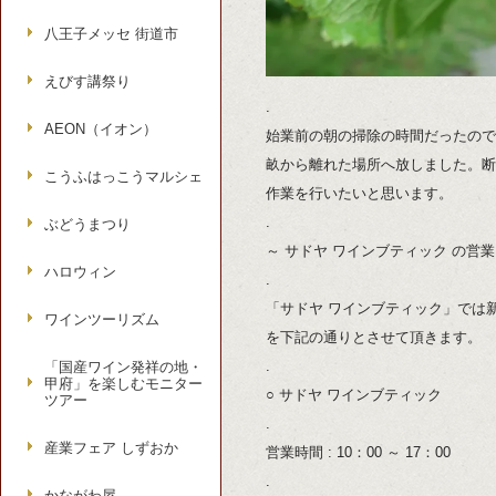
八王子メッセ 街道市
えびす講祭り
.
AEON（イオン）
始業前の朝の掃除の時間だったので
畝から離れた場所へ放しました。断
こうふはっこうマルシェ
作業を行いたいと思います。
.
ぶどうまつり
～ サドヤ ワインブティック の営業
ハロウィン
.
「サドヤ ワインブティック」では
ワインツーリズム
を下記の通りとさせて頂きます。
.
「国産ワイン発祥の地・
甲府」を楽しむモニター
○ サドヤ ワインブティック
ツアー
.
産業フェア しずおか
営業時間 : 10：00 ～ 17：00
.
かながわ屋