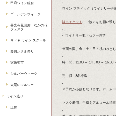
.
甲府ワイン組合
ワイン ブティック（ワイナリー併
ゴールデンウィーク
.
咳エチケット
にご協力をお願い致し
善光寺花回廊 ながの花
.
フェスタ
○ ワイナリー地下セラー見学
サドヤ ワイン スクール
.
当面の間、金・土・日・祝のみとし
藤川ホタル祭り
.
時 間 : 11:00 ～ 14：00 ～
家康楽市
.
シルバーウィーク
定 員 : 8名様迄
.
太陽のマルシェ
※予約が必須となります。ホームペ
.
ワイン造り
マスク着用、手指をアルコール消毒
圧搾
.