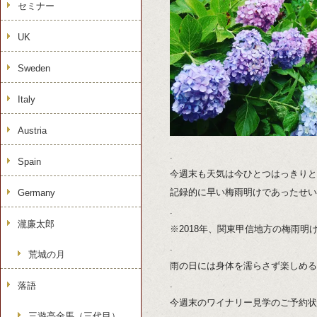
セミナー
UK
Sweden
Italy
Austria
.
Spain
今週末も天気は今ひとつはっきりと
記録的に早い梅雨明けであったせい
Germany
.
瀧廉太郎
※2018年、関東甲信地方の梅雨明
.
荒城の月
雨の日には身体を濡らさず楽しめる
.
落語
今週末のワイナリー見学のご予約状
三遊亭金馬（三代目）