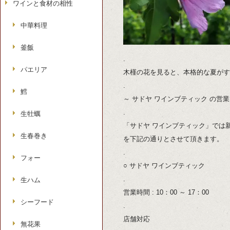
ワインと食材の相性
中華料理
釜飯
.
パエリア
木槿の花を見ると、本格的な夏がす
.
鱈
～ サドヤ ワインブティック の営業
.
生牡蠣
「サドヤ ワインブティック」では
生春巻き
を下記の通りとさせて頂きます。
.
フォー
○ サドヤ ワインブティック
.
生ハム
営業時間 : 10：00 ～ 17：00
シーフード
.
店舗対応
無花果