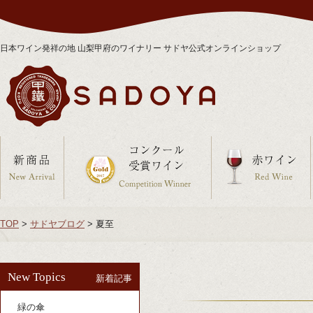
日本ワイン発祥の地 山梨甲府のワイナリー サドヤ公式オンラインショップ
TOP
>
サドヤブログ
>
夏至
New Topics
新着記事
緑の傘