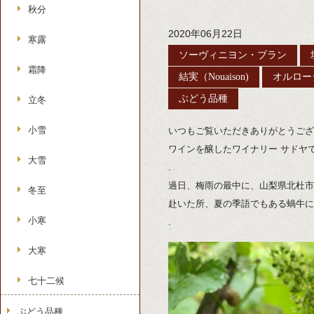
秋分
2020年06月22日
寒露
ソーヴィニヨン・ブラン
霜降
結実（Nouaison)
オルロー
ぶどう品種
立冬
小雪
いつもご覧いただきありがとうござ
ワインを醸したワイナリー サドヤ
大雪
.
過日、梅雨の最中に、山梨県北杜市
冬至
赴いた所、夏の季語でもある蝸牛に
小寒
.
大寒
七十二候
ぶどう品種