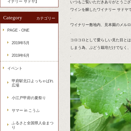
イナリー サドヤ】
いつもご覧いただきありがとうござ
ワインを醸したワイナリー サドヤ
Category
.
カテゴリー
ワイナリー敷地内、見本園のメルロ
PAGE - ONE
.
コロコロとして愛らしい見た目とは
2019年5月
しまう為、ぶどう栽培だけでなく、
.
2019年6月
イベント
甲府駅北口よっちゃばれ
広場
小江戸甲府の夏祭り
サマー in こうふ
ふるさと全国県人会まつ
り