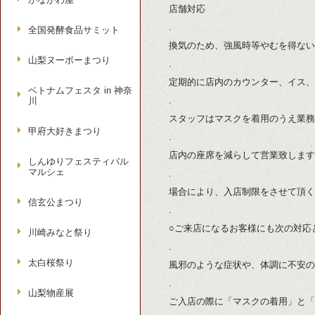
店舗対応
.
全国発酵食品サミット
換気のため、強風時等やむを得ない
山梨ヌーボーまつり
.
定期的に店内のカウンター、イス、
ベトナムフェスタ in 神奈
.
川
スタッフはマスクを着用のうえ業務
甲府大好きまつり
.
店内の座席を減らして営業致します
しんゆりフェスティバル
マルシェ
.
場合により、入店制限をさせて頂く
信玄公まつり
.
○ご来店になるお客様にも次の対応
川崎みなと祭り
.
太白桜祭り
風邪のような症状や、体調に不安の
.
山梨物産展
ご入店の際に「マスクの着用」と「