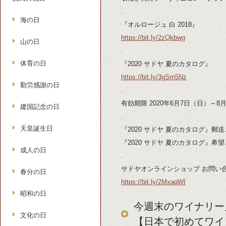
.
海の日
『オルロージュ 白 2018』
https://bit.ly/2zQkbwg
山の日
.
体育の日
『2020 サドヤ 夏のカタログ』
https://bit.ly/3gSm5Nz
勤労感謝の日
.
有効期限 2020年6月7日（日）～8
建国記念の日
.
天皇誕生日
『2020 サドヤ 夏のカタログ』
『2020 サドヤ 夏のカタログ』希
成人の日
.
サドヤオンラインショップ お問い
春分の日
https://bit.ly/2MxaqWI
昭和の日
今週末のワイナリー見
文化の日
【日本で初めてワイ