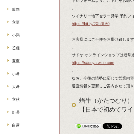
予約フォームより、ご予約をお願い
.
穀雨
ワイナリー地下セラー見学 予約フ
立夏
https://bit.ly/2XhRL60
.
小満
お客様にはご不便をお掛け致します
.
芒種
サドヤ オンラインショップは通常
夏至
https://sadoya-wine.com
.
小暑
なお、今後の情勢に応じて営業内容
適宜情報を更新しご案内させて頂き
大暑
立秋
蝸牛（かたつむり）
【日本で初めてワイ
処暑
白露