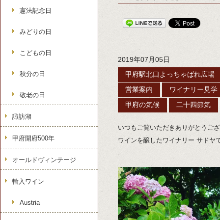
憲法記念日
みどりの日
こどもの日
2019年07月05日
秋分の日
甲府駅北口よっちゃばれ広場
営業案内
ワイナリー見学
敬老の日
甲府の気候
二十四節気
諏訪湖
いつもご覧いただきありがとうござ
甲府開府500年
ワインを醸したワイナリー サドヤ
.
オールドヴィンテージ
輸入ワイン
Austria