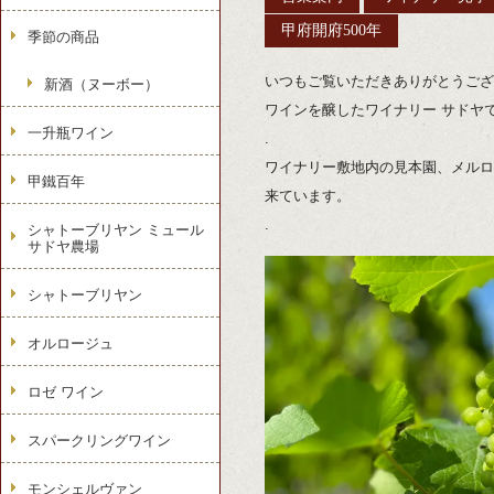
甲府開府500年
季節の商品
いつもご覧いただきありがとうござ
新酒（ヌーボー）
ワインを醸したワイナリー サドヤ
一升瓶ワイン
.
ワイナリー敷地内の見本園、メルロ
甲鐵百年
来ています。
.
シャトーブリヤン ミュール
サドヤ農場
シャトーブリヤン
オルロージュ
ロゼ ワイン
スパークリングワイン
モンシェルヴァン